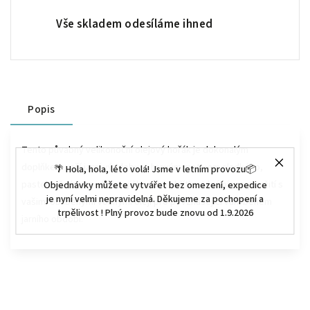
Vše skladem odesíláme ihned
Popis
Tento půvabný velikonoční olejový hořák je dokonalým
doplňkem vaší jarní výzdoby, s hravým motivem sladkého,
🌴 Hola, hola, léto volá! Jsme v letním provozu📦
pastelově zbarveného zajíčkového skřítka. Ideální pro použití s
Objednávky můžete vytvářet bez omezení, expedice
je nyní velmi nepravidelná. Děkujeme za pochopení a
vašimi oblíbenými vonnými oleji pro povznášející vůni během
trpělivost ! Plný provoz bude znovu od 1.9.2026
jarního období.