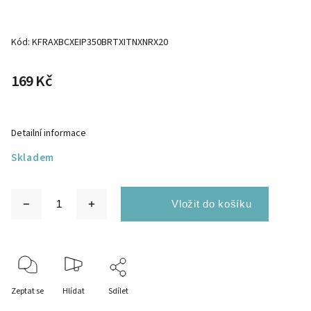
Kód:
KFRAXBCXEIP350BRTXITNXNRX20
169 Kč
Detailní informace
Skladem
Zeptat se
Hlídat
Sdílet