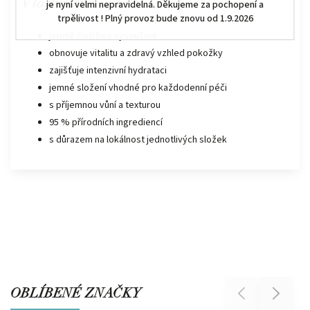
Vlastnosti:
je nyní velmi nepravidelná. Děkujeme za pochopení a
trpělivost ! Plný provoz bude znovu od 1.9.2026
jemně čistí bez vysoušení
obnovuje vitalitu a zdravý vzhled pokožky
zajišťuje intenzivní hydrataci
jemné složení vhodné pro každodenní péči
s příjemnou vůní a texturou
95 % přírodních ingrediencí
s důrazem na lokálnost jednotlivých složek
OBLÍBENÉ ZNAČKY
Previous
Next