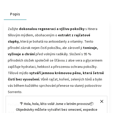
Popis
Zažijte
dokonalou regeneraci a výživu pokožky
s Itinera
tělovým mýdlem, obohaceným o
extrakt z rajčatové
slupky,
která je bohatá na antioxidanty a vitamíny. Tento
přírodní zázrak nejen čistí pokožku, ale zároveň ji
tonizuje,
vyživuje a chrání
před volnými radikály. Složení s 95 %
přírodních složek společně se šťávou z aloe vera a glycerinem
zajišťuje hydrataci, hebkost a přirozenou ochranu pokožky.
Tělové mýdlo
vytváří jemnou krémovou pěnu, která šetrně
čistí bez vysoušení.
Vůně rajčat, koření, zelených tónů a bylin
vás během každého sprchování přenese na slunný poloostrov
Sorrento.
🌴 Hola, hola, léto volá! Jsme v letním provozu📦
Pečujte o pokožku celého těla s dotekem italské přírody!
Objednávky můžete vytvářet bez omezení, expedice