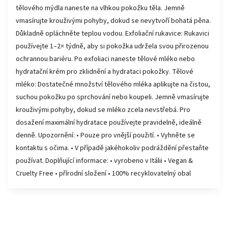
tělového mýdla naneste na vlhkou pokožku těla. Jemně
vmasírujte krouživými pohyby, dokud se nevytvoří bohatá pěna.
Důkladně opláchněte teplou vodou. Exfoliační rukavice: Rukavici
používejte 1–2× týdně, aby si pokožka udržela svou přirozenou
ochrannou bariéru. Po exfoliaci naneste tělové mléko nebo
hydratační krém pro zklidnění a hydrataci pokožky. Tělové
mléko: Dostatečné množství tělového mléka aplikujte na čistou,
suchou pokožku po sprchování nebo koupeli. Jemně vmasírujte
krouživými pohyby, dokud se mléko zcela nevstřebá. Pro
dosažení maximální hydratace používejte pravidelně, ideálně
denně. Upozornění: • Pouze pro vnější použití. • Vyhněte se
kontaktu s očima. • V případě jakéhokoliv podráždění přestaňte
používat. Doplňující informace: • vyrobeno v Itálii • Vegan &
Cruelty Free • přírodní složení • 100% recyklovatelný obal