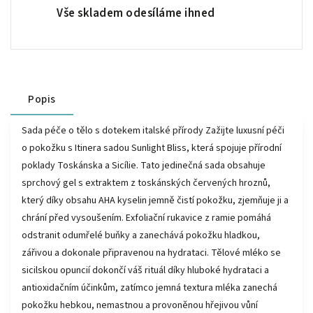
Vše skladem odesíláme ihned
Popis
Sada péče o tělo s dotekem italské přírody Zažijte luxusní péči
o pokožku s Itinera sadou Sunlight Bliss, která spojuje přírodní
poklady Toskánska a Sicílie. Tato jedinečná sada obsahuje
sprchový gel s extraktem z toskánských červených hroznů,
který díky obsahu AHA kyselin jemně čistí pokožku, zjemňuje ji a
chrání před vysoušením. Exfoliační rukavice z ramie pomáhá
odstranit odumřelé buňky a zanechává pokožku hladkou,
zářivou a dokonale připravenou na hydrataci. Tělové mléko se
sicilskou opuncií dokončí váš rituál díky hluboké hydrataci a
antioxidačním účinkům, zatímco jemná textura mléka zanechá
pokožku hebkou, nemastnou a provoněnou hřejivou vůní