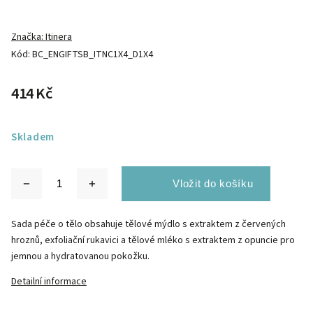
Značka:
Itinera
Kód:
BC_ENGIFTSB_ITNC1X4_D1X4
414 Kč
Skladem
Sada péče o tělo obsahuje tělové mýdlo s extraktem z červených
hroznů, exfoliační rukavici a tělové mléko s extraktem z opuncie pro
jemnou a hydratovanou pokožku.
Detailní informace