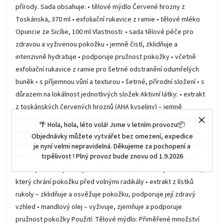
přírody. Sada obsahuje: • tělové mýdlo Červené hrozny z
Toskánska, 370 ml • exfoliační rukavice z ramie • tělové mléko
Opuncie ze Sicílie, 100 ml Vlastnosti: • sada tělové péče pro
zdravou a vyživenou pokožku • jemně čistí, zklidňuje a
intenzivně hydratuje • podporuje pružnost pokožky • včetně
exfoliační rukavice z ramie pro šetrné odstranění odumřelých
buněk • s příjemnou vůní a texturou • šetrné, přírodní složení • s
důrazem na lokálnost jednotlivých složek Aktivní látky: • extrakt
z toskánských červených hroznů (AHA kyseliny) – jemně
exfoliuje pokožku, odstraňuje odumřelé buňky a zanechává ji
🌴 Hola, hola, léto volá! Jsme v letním provozu📦
hladkou • extrakt z aloe vera – intenzivně hydratuje, zklidňuje
Objednávky můžete vytvářet bez omezení, expedice
podráždění a podporuje regeneraci • glycerin – pomáhá udržet
je nyní velmi nepravidelná. Děkujeme za pochopení a
trpělivost ! Plný provoz bude znovu od 1.9.2026
vlhkost v pokožce • extrakt z opuncie – hydratuje, zklidňuje a
chrání pokožku před vysoušením • vitamín E – silný antioxidant,
který chrání pokožku před volnými radikály • extrakt z lístků
rukoly – zklidňuje a osvěžuje pokožku, podporuje její zdravý
vzhled • mandlový olej – vyživuje, zjemňuje a podporuje
pružnost pokožky Použití: Tělové mýdlo: Přiměřené množství