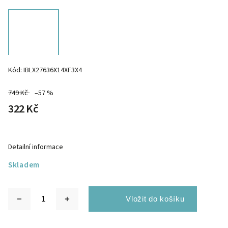
Kód:
IBLX27636X14XF3X4
749 Kč
–57 %
322 Kč
Detailní informace
Skladem