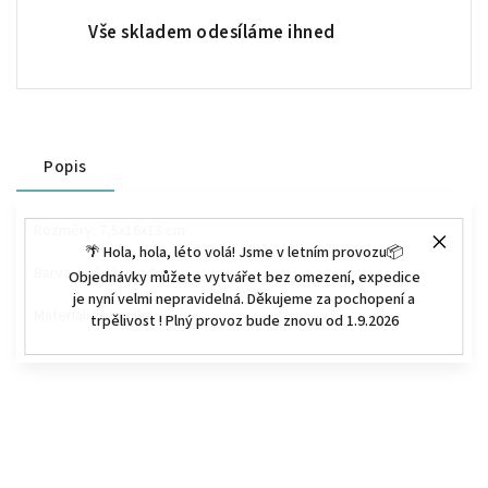
Vše skladem odesíláme ihned
Popis
Rozměry: 7,5x16x13 cm
🌴 Hola, hola, léto volá! Jsme v letním provozu📦
Barva: hnědá, modrá
Objednávky můžete vytvářet bez omezení, expedice
je nyní velmi nepravidelná. Děkujeme za pochopení a
Materiál: keramika
trpělivost ! Plný provoz bude znovu od 1.9.2026