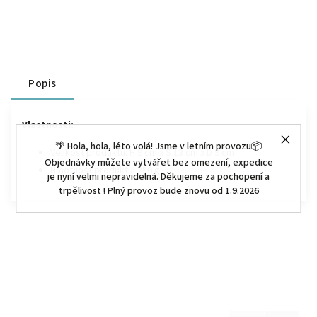
Popis
Vlastnosti:
🌴 Hola, hola, léto volá! Jsme v letním provozu📦
Velikost produktu: H 9 cm x Š 13 cm x D 9 cm
Objednávky můžete vytvářet bez omezení, expedice
Hmotnost produktu: 250 g
je nyní velmi nepravidelná. Děkujeme za pochopení a
trpělivost ! Plný provoz bude znovu od 1.9.2026