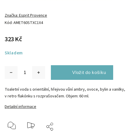
Značka:
Esprit Provence
Kód:
AMET60STXC1X4
323 Kč
Skladem
Toaletní voda s orientální, hřejivou vůní ambry, ovoce, bylin a vanilky,
v retro flakónku s rozprašovačem. Objem: 60 ml.
Detailní informace