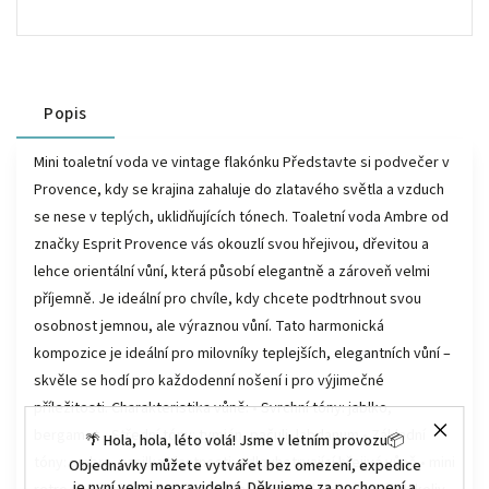
Popis
Mini toaletní voda ve vintage flakónku Představte si podvečer v
Provence, kdy se krajina zahaluje do zlatavého světla a vzduch
se nese v teplých, uklidňujících tónech. Toaletní voda Ambre od
značky Esprit Provence vás okouzlí svou hřejivou, dřevitou a
lehce orientální vůní, která působí elegantně a zároveň velmi
příjemně. Je ideální pro chvíle, kdy chcete podtrhnout svou
osobnost jemnou, ale výraznou vůní. Tato harmonická
kompozice je ideální pro milovníky teplejších, elegantních vůní –
skvěle se hodí pro každodenní nošení i pro výjimečné
příležitosti. Charakteristika vůně: • Svrchní tóny: jablko,
bergamot • Střední tóny: tymián, pačuli, labdanum • Základní
🌴 Hola, hola, léto volá! Jsme v letním provozu📦
tóny: ambra, vanilka Vlastnosti: • dlouhotrvající hřejivá vůně • mini
Objednávky můžete vytvářet bez omezení, expedice
je nyní velmi nepravidelná. Děkujeme za pochopení a