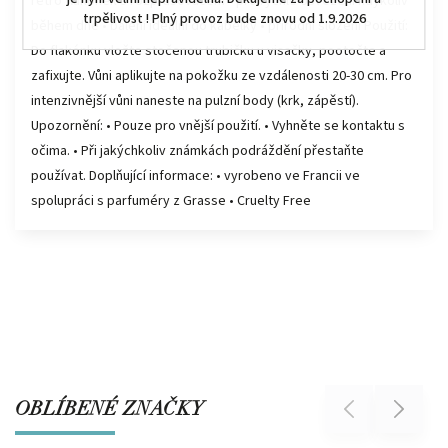
retro flakónek s rozprašovačem • pro rychlé osvěžení kdykoliv
trpělivost ! Plný provoz bude znovu od 1.9.2026
během dne • balení ideální do kabelky • přírodní složení Použití:
Do flakónku vložte stočenou trubičku u visačky, pootočte a
zafixujte. Vůni aplikujte na pokožku ze vzdálenosti 20-30 cm. Pro
intenzivnější vůni naneste na pulzní body (krk, zápěstí).
Upozornění: • Pouze pro vnější použití. • Vyhněte se kontaktu s
očima. • Při jakýchkoliv známkách podráždění přestaňte
používat. Doplňující informace: • vyrobeno ve Francii ve
spolupráci s parfuméry z Grasse • Cruelty Free
OBLÍBENÉ ZNAČKY
Previous
Next