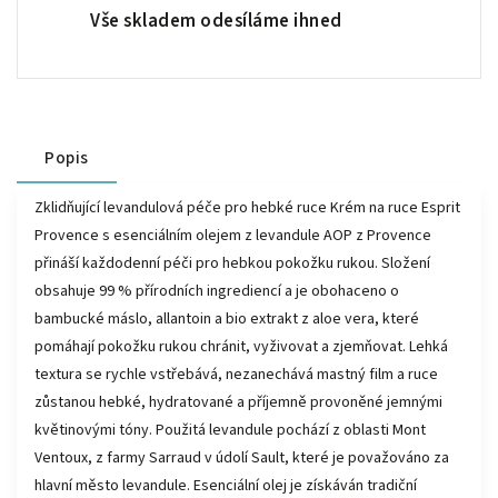
Vše skladem odesíláme ihned
Popis
Zklidňující levandulová péče pro hebké ruce Krém na ruce Esprit
Provence s esenciálním olejem z levandule AOP z Provence
přináší každodenní péči pro hebkou pokožku rukou. Složení
obsahuje 99 % přírodních ingrediencí a je obohaceno o
bambucké máslo, allantoin a bio extrakt z aloe vera, které
pomáhají pokožku rukou chránit, vyživovat a zjemňovat. Lehká
textura se rychle vstřebává, nezanechává mastný film a ruce
zůstanou hebké, hydratované a příjemně provoněné jemnými
květinovými tóny. Použitá levandule pochází z oblasti Mont
Ventoux, z farmy Sarraud v údolí Sault, které je považováno za
hlavní město levandule. Esenciální olej je získáván tradiční