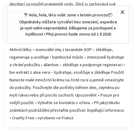
destilací za použití pramenité vody, čímž si zachovává své
výjimečné aromatické i pečující vlastnosti. Vlastnosti: • obsahuje
🌴 Hola, hola, léto volá! Jsme v letním provozu📦
99 % složek přírodního původu • obsahuje esenciální olej z
Objednávky můžete vytvářet bez omezení, expedice
levandule AOP Provence • hydratuje, vyživuje a chrání pokožku
je nyní velmi nepravidelná. Děkujeme za pochopení a
trpělivost ! Plný provoz bude znovu od 1.9.2026
rukou • rychle se vstřebává a nezanechává mastný film •
zanechává ruce hebké a pružné • zklidňující levandulová vůně
Aktivní látky: • esenciální olej z levandule AOP – zklidňuje,
regeneruje a uvolňuje • bambucké máslo – intenzivně hydratuje
a chrání pokožku • allantoin – zklidňuje a podporuje regeneraci •
bio extrakt z aloe vera – hydratuje, osvěžuje a zklidňuje Použití:
Naneste malé množství krému na čisté ruce a jemně vmasírujte
do pokožky. Používejte dle potřeby během dne, zejména po
mytí rukou nebo při pocitu suchosti. Upozornění: • Pouze pro
vnější použití. • Vyhněte se kontaktu s očima. • Při jakýchkoliv
známkách podráždění přestaňte používat. Doplňující informace:
• Cruelty Free • vyrobeno ve Francii