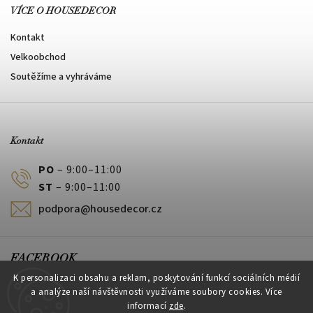
VÍCE O HOUSEDECOR
Kontakt
Velkoobchod
Soutěžíme a vyhráváme
Kontakt
PO
– 9:00–11:00
ST
– 9:00–11:00
podpora@housedecor.cz
FACEBOOK
K personalizaci obsahu a reklam, poskytování funkcí sociálních médií
a analýze naší návštěvnosti využíváme soubory cookies. Více
informací
zde
.