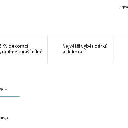
Zepta
5 % dekorací
Největší výběr dárků
yrábíme v naší dílně
a dekorací
pis
#N/A