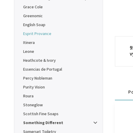
Grace Cole
Greenomic
English Soap
Esprit Provance
Itinera
9
Leone
v
Heathcote & Ivory
Essencias de Portugal
Percy Nobleman
Purity Vision
Po
Roura
Stoneglow
Scottish Fine Soaps
Something Different
Somerset Toiletry