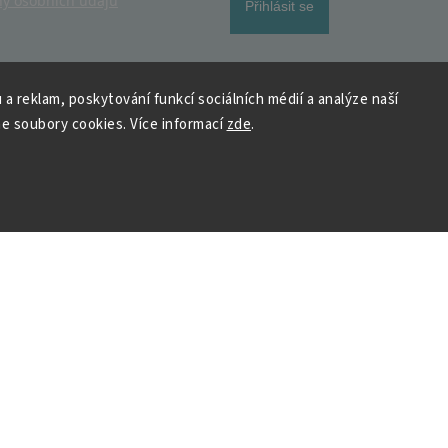
y osobních údajů
Přihlásit se
 a reklam, poskytování funkcí sociálních médií a analýze naší
e soubory cookies. Více informací
zde
.
 HOUSEDECOR
Kontakt
PO
– 9:00–11:00
ST
– 9:00–11:00
chod
me a vyhráváme
podpora@housedeco