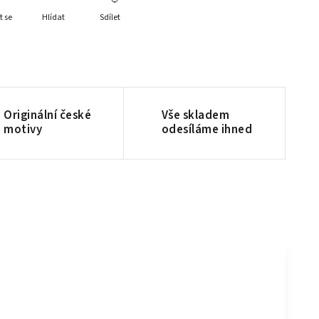
t se
Hlídat
Sdílet
Originální české
Vše skladem
motivy
odesíláme ihned