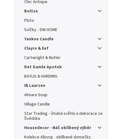
Chic Antique
Boltze
Pluto
Svíčky - DW HOME
Yankee Candle
Clayre & Eef
Cartwright & Butler
Det Gamle Apotek
BAYLIS & HARDING
IB Laursen
Almara Soap
Village Candle
Star Trading - Útulná světla a dekorace ze
Švédska
Housedecor - Náš oblíbený výběr
Kolekce Alborg - oblíbené domečky