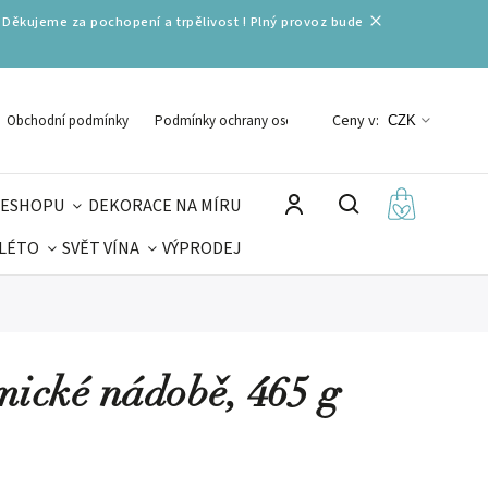
 Děkujeme za pochopení a trpělivost ! Plný provoz bude
Ceny v:
Obchodní podmínky
Podmínky ochrany osobních údajů
CZK
 ESHOPU
DEKORACE NA MÍRU
 LÉTO
SVĚT VÍNA
VÝPRODEJ
DELIKATESY
VELIKONOCE
MIKULÁŠ
ické nádobě, 465 g