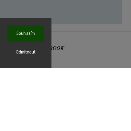
Souhlasím
FACEBOOK
Odmítnout
r.cz