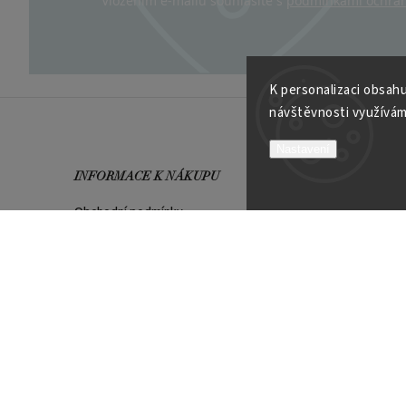
Vložením e-mailu souhlasíte s
podmínkami ochran
K personalizaci obsahu
návštěvnosti využívám
Nastavení
INFORMACE K NÁKUPU
VÍCE O
Obchodní podmínky
Kontakt
Možnosti platby
Velkoob
Reklamační řád
Soutěží
Garance spokojenosti
PLATEBNÍ METODY