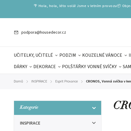
🌴 Hola, hola, léto volá! Jsme v letním provozu📦 Obj
podpora@housedecor.cz
UČITELKY, UČITELÉ
PODZIM
KOUZELNÉ VÁNOCE
DÁRKY
DEKORACE
POLŠTÁŘKY
VONNÉ SVÍČKY
SAM
SLOVENSKÉ SPECIÁLY
DÁRKOVÉ VOUCHERY
ŠKOLA V
Domů
INSPIRACE
Esprit Provance
CRONOS, Vonná svíčka v ke
/
/
/
DÁRKY KE DNI OTCŮ
DEN 
CRO
Kategorie
INSPIRACE