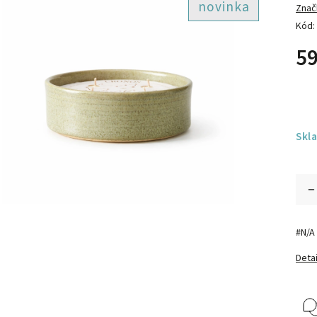
novinka
Znač
Kód:
59
Skl
#N/A
Detai