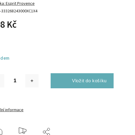
ka:
Esprit Provence
-333268243000XC1X4
8 Kč
adem
lní informace