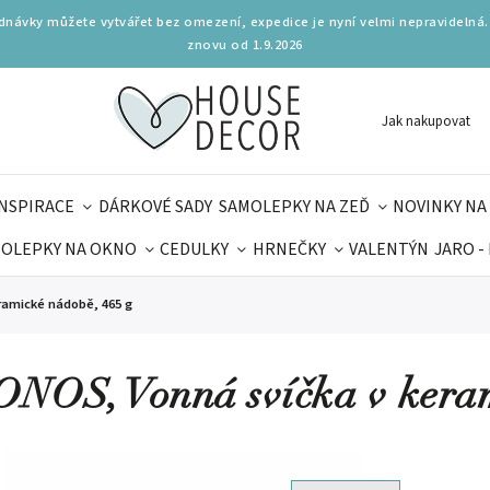
ednávky můžete vytvářet bez omezení, expedice je nyní velmi nepravidelná.
znovu od 1.9.2026
Jak nakupovat
INSPIRACE
DÁRKOVÉ SADY
SAMOLEPKY NA ZEĎ
NOVINKY NA
OLEPKY NA OKNO
CEDULKY
HRNEČKY
VALENTÝN
JARO -
OLÁ
PRO DĚTI
DOPLŇKY
PARFUMERIE
BYDLENÍ
ramické nádobě, 465 g
MAMINEK
TIPY NA LÉTO
NOS, Vonná svíčka v keram