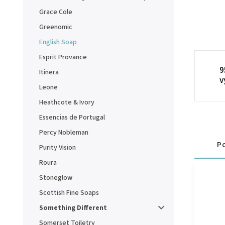
Grace Cole
Greenomic
English Soap
Esprit Provance
9
Itinera
v
Leone
Heathcote & Ivory
Essencias de Portugal
Percy Nobleman
Po
Purity Vision
Roura
Stoneglow
Scottish Fine Soaps
Something Different
Somerset Toiletry