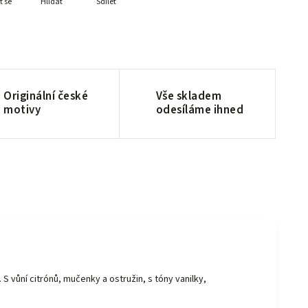
t se
Hlídat
Sdílet
Originální české
Vše skladem
motivy
odesíláme ihned
 vůní citrónů, mučenky a ostružin, s tóny vanilky,