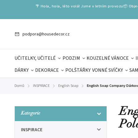
🌴 Hola, hola, léto volá! Jsme v letním provozu📦 Obj
podpora@housedecor.cz
UČITELKY, UČITELÉ
PODZIM
KOUZELNÉ VÁNOCE
DÁRKY
DEKORACE
POLŠTÁŘKY
VONNÉ SVÍČKY
SAM
SLOVENSKÉ SPECIÁLY
DÁRKOVÉ VOUCHERY
ŠKOLA V
Domů
INSPIRACE
English Soap
English Soap Company Dárková 
/
/
/
DÁRKY KE DNI OTCŮ
DEN 
Eng
Kategorie
Pol
INSPIRACE