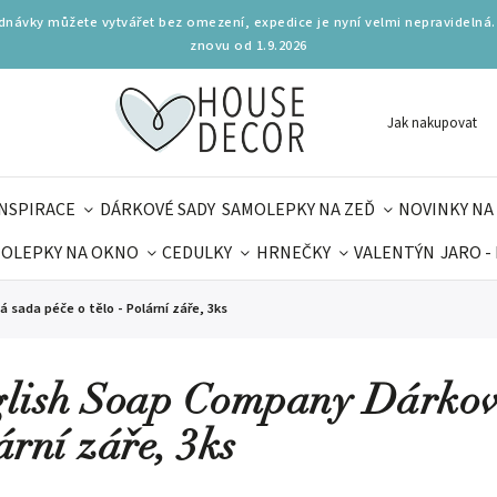
ednávky můžete vytvářet bez omezení, expedice je nyní velmi nepravidelná.
znovu od 1.9.2026
Jak nakupovat
INSPIRACE
DÁRKOVÉ SADY
SAMOLEPKY NA ZEĎ
NOVINKY NA
OLEPKY NA OKNO
CEDULKY
HRNEČKY
VALENTÝN
JARO -
OLÁ
PRO DĚTI
DOPLŇKY
PARFUMERIE
BYDLENÍ
sada péče o tělo - Polární záře, 3ks
MAMINEK
TIPY NA LÉTO
lish Soap Company Dárková 
ární záře, 3ks