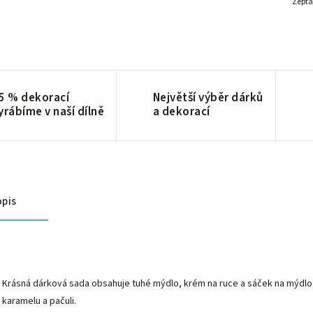
Zepta
5 % dekorací
Největší výběr dárků
yrábíme v naší dílně
a dekorací
pis
Krásná dárková sada obsahuje tuhé mýdlo, krém na ruce a sáček na mýdlo. S
karamelu a pačuli.