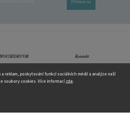
y osobních údajů
Přihlásit se
 HOUSEDECOR
Kontakt
PO
– 9:00–11:00
 a reklam, poskytování funkcí sociálních médií a analýze naší
ST
– 9:00–11:00
chod
e soubory cookies. Více informací
zde
.
me a vyhráváme
podpora@housedeco