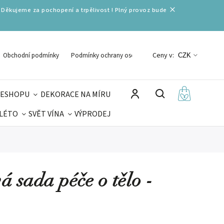
 Děkujeme za pochopení a trpělivost ! Plný provoz bude
Ceny v:
Obchodní podmínky
Podmínky ochrany osobních údajů
CZK
 ESHOPU
DEKORACE NA MÍRU
 LÉTO
SVĚT VÍNA
VÝPRODEJ
DELIKATESY
VELIKONOCE
MIKULÁŠ
sada péče o tělo -