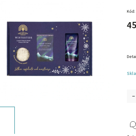
Kód:
45
Detai
Skl