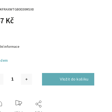
KFRAXWTGB003XMSX8
7 Kč
lní informace
adem