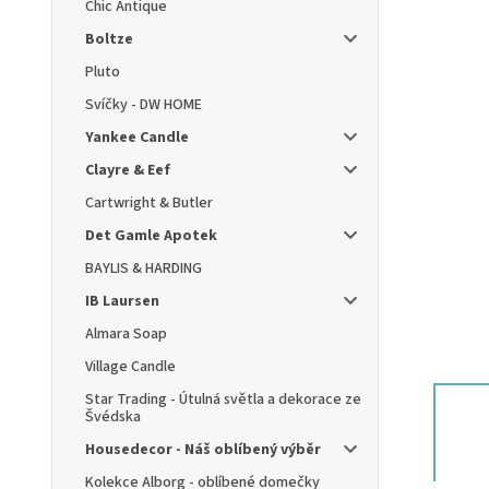
Chic Antique
Boltze
Pluto
Svíčky - DW HOME
Yankee Candle
Clayre & Eef
Cartwright & Butler
Det Gamle Apotek
BAYLIS & HARDING
IB Laursen
Almara Soap
Village Candle
Star Trading - Útulná světla a dekorace ze
Švédska
Housedecor - Náš oblíbený výběr
Kolekce Alborg - oblíbené domečky