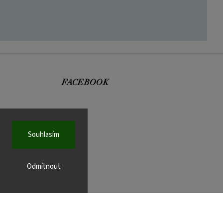
FACEBOOK
Souhlasím
r.cz
Odmítnout