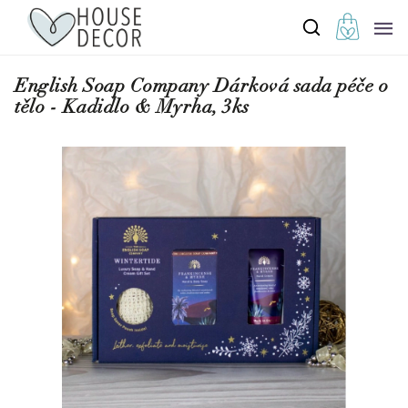
English Soap Company Dárková sada péče o
tělo - Kadidlo & Myrha, 3ks