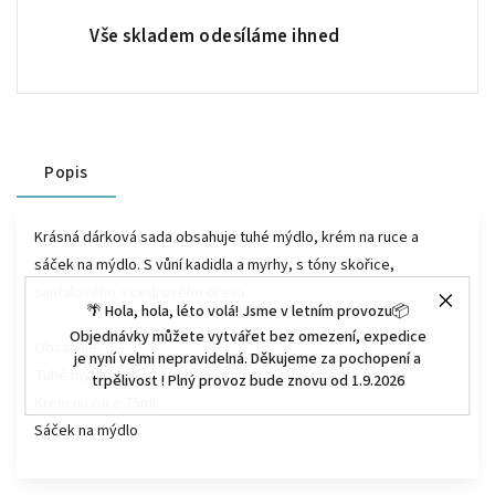
Vše skladem odesíláme ihned
Popis
Krásná dárková sada obsahuje tuhé mýdlo, krém na ruce a
sáček na mýdlo. S vůní kadidla a myrhy, s tóny skořice,
santalového a cedrového dřeva.
🌴 Hola, hola, léto volá! Jsme v letním provozu📦
Objednávky můžete vytvářet bez omezení, expedice
Obsahuje:
je nyní velmi nepravidelná. Děkujeme za pochopení a
Tuhé mýdlo 190g
trpělivost ! Plný provoz bude znovu od 1.9.2026
Krém na ruce 75ml
Sáček na mýdlo