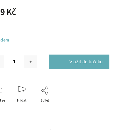
9 Kč
adem
t se
Hlídat
Sdílet