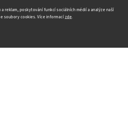
y osobních údajů
 a reklam, poskytování funkcí sociálních médií a analýze naší
Přihlásit se
e soubory cookies. Více informací
zde
.
 HOUSEDECOR
Kontakt
PO
– 9:00–11:00
ST
– 9:00–11:00
chod
me a vyhráváme
podpora@housedeco