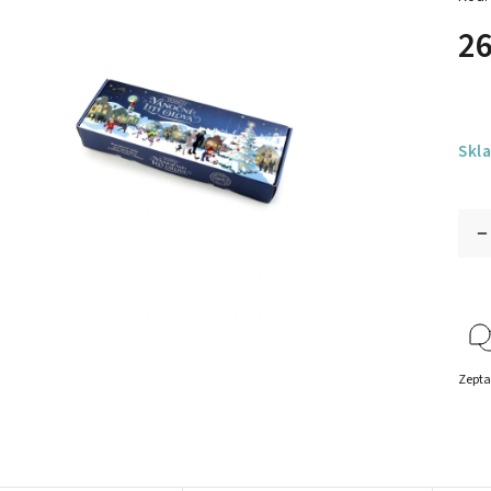
26
Skl
Zepta