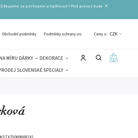
 Děkujeme za pochopení a trpělivost ! Plný provoz bude
Ceny v:
Obchodní podmínky
Podmínky ochrany osobních údajů
CZK
NA MÍRU
DÁRKY
DEKORACE
PRODEJ
SLOVENSKÉ SPECIÁLY
LNÉ VÁNOCE
VELIKONOCE
MIKULÁŠ
rková
KSTX750696XB2X1