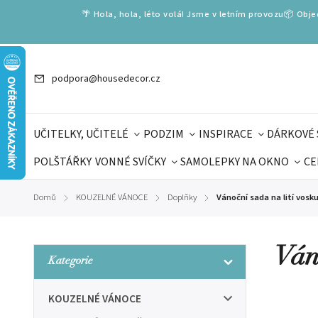
🌴 Hola, hola, léto volá! Jsme v letním provozu📦 Obj
podpora@housedecor.cz
UČITELKY, UČITELÉ
PODZIM
INSPIRACE
DÁRKOVÉ 
POLŠTÁŘKY
VONNÉ SVÍČKY
SAMOLEPKY NA OKNO
CE
DÁRKOVÉ VOUCHERY
ŠKOLA VOLÁ
PRO DĚTI
DO
Domů
KOUZELNÉ VÁNOCE
Doplňky
Vánoční sada na lití vosk
/
/
/
DÁRKY KE DNI OTCŮ
DEN 
Ván
Kategorie
KOUZELNÉ VÁNOCE