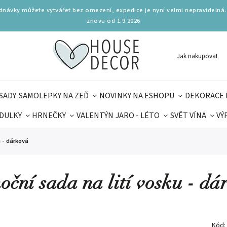
ednávky můžete vytvářet bez omezení, expedice je nyní velmi nepravidelná.
znovu od 1.9.2026
Jak nakupovat
SADY
SAMOLEPKY NA ZEĎ
NOVINKY NA ESHOPU
DEKORACE 
DULKY
HRNEČKY
VALENTÝN
JARO - LÉTO
SVĚT VÍNA
VÝ
PLŇKY
PARFUMERIE
BYDLENÍ
DELIKATESY
KOUZE
u - dárková
MAMINEK
TIPY NA LÉTO
oční sada na lití vosku - dá
Kód: