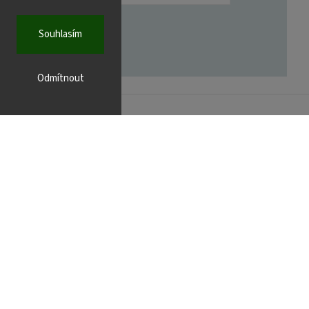
Souhlasím
Odmítnout
FACEBOOK
r.cz