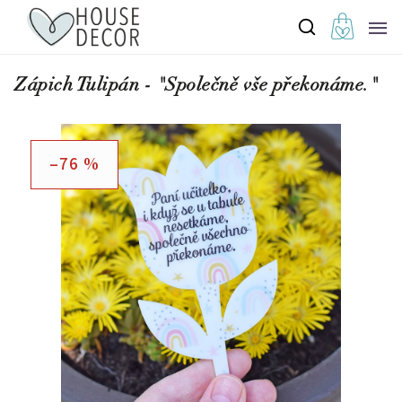
Zápich Tulipán - "Společně vše překonáme."
–76 %