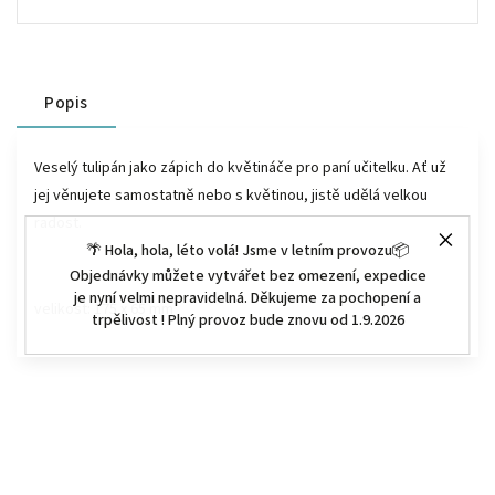
Popis
Veselý tulipán jako zápich do květináče pro paní učitelku. Ať už
jej věnujete samostatně nebo s květinou, jistě udělá velkou
radost.
🌴 Hola, hola, léto volá! Jsme v letním provozu📦
Objednávky můžete vytvářet bez omezení, expedice
je nyní velmi nepravidelná. Děkujeme za pochopení a
velikost: 175 x 65 mm
trpělivost ! Plný provoz bude znovu od 1.9.2026