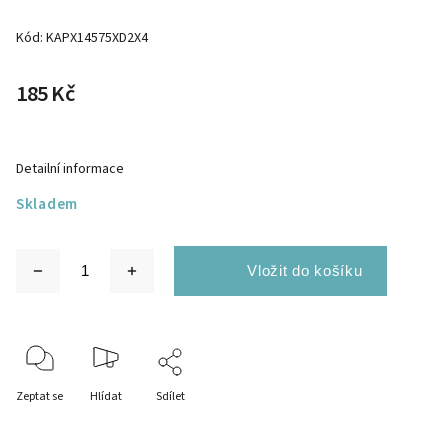
Kód:
KAPX14575XD2X4
185 Kč
Detailní informace
Skladem
Zeptat se
Hlídat
Sdílet