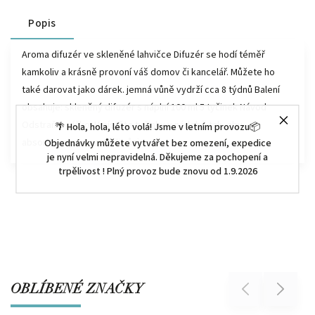
Popis
Aroma difuzér ve skleněné lahvičce Difuzér se hodí téměř
kamkoliv a krásně provoní váš domov či kancelář. Můžete ho
také darovat jako dárek. jemná vůně vydrží cca 8 týdnů Balení
obsahuje: skleněný difuzér s náplní 100 ml 5 tyčinek Návod
Odstraňte víčko. Umístěte tyčinky v nádobě tak, aby
🌴 Hola, hola, léto volá! Jsme v letním provozu📦
absorbovaly a rozptýlili vůni.
Objednávky můžete vytvářet bez omezení, expedice
je nyní velmi nepravidelná. Děkujeme za pochopení a
trpělivost ! Plný provoz bude znovu od 1.9.2026
OBLÍBENÉ ZNAČKY
Previous
Next