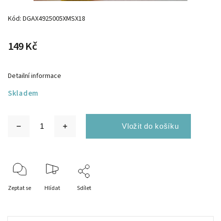
Kód:
DGAX4925005XMSX18
149 Kč
Detailní informace
Skladem
Zeptat se
Hlídat
Sdílet