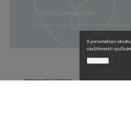
Odebírat newsletter
Vložením e-mailu souhlasíte s
podmínkami ochran
K personalizaci obsahu
návštěvnosti využívám
Nastavení
INFORMACE K NÁKUPU
VÍCE O
Obchodní podmínky
Kontakt
Možnosti platby
Velkoob
Reklamační řád
Soutěží
Garance spokojenosti