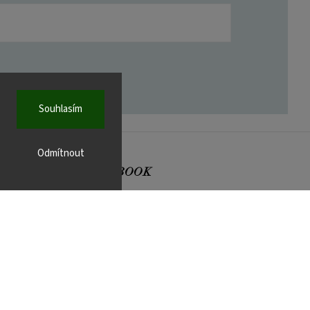
Souhlasím
Odmítnout
FACEBOOK
r.cz