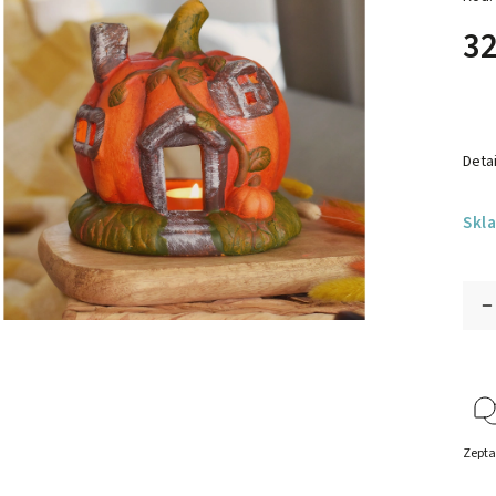
32
Detai
Skl
Zepta