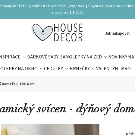
ednávky můžete vytvářet bez omezení, expedice je nyní velmi nepravidelná.
znovu od 1.9.2026
Jak nakupovat
INSPIRACE
DÁRKOVÉ SADY
SAMOLEPKY NA ZEĎ
NOVINKY NA
OLEPKY NA OKNO
CEDULKY
HRNEČKY
VALENTÝN
JARO -
OLÁ
PRO DĚTI
DOPLŇKY
PARFUMERIE
BYDLENÍ
vý domeček, 15x16 cm
MAMINEK
TIPY NA LÉTO
amický svícen - dýňový dom
Kód: