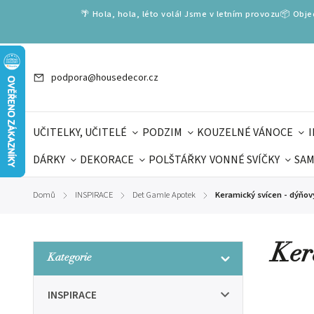
🌴 Hola, hola, léto volá! Jsme v letním provozu📦 Obj
podpora@housedecor.cz
UČITELKY, UČITELÉ
PODZIM
KOUZELNÉ VÁNOCE
DÁRKY
DEKORACE
POLŠTÁŘKY
VONNÉ SVÍČKY
SAM
SLOVENSKÉ SPECIÁLY
DÁRKOVÉ VOUCHERY
ŠKOLA V
Domů
INSPIRACE
Det Gamle Apotek
Keramický svícen - dýňo
/
/
/
DÁRKY KE DNI OTCŮ
DEN 
Ker
Kategorie
INSPIRACE