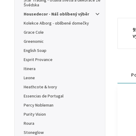
Star Trading - Útulná světla a dekorace ze
Švédska
Housedecor - Náš oblíbený výběr
Kolekce Alborg - oblíbené domečky
9
Grace Cole
v
Greenomic
English Soap
Esprit Provance
Itinera
Po
Leone
Heathcote & Ivory
Essencias de Portugal
Percy Nobleman
Purity Vision
Roura
Stoneglow