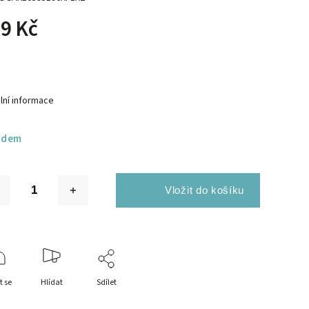
9 Kč
lní informace
adem
t se
Hlídat
Sdílet