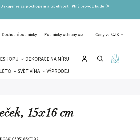
 Děkujeme za pochopení a trpělivost ! Plný provoz bude
Ceny v:
Obchodní podmínky
Podmínky ochrany osobních údajů
CZK
 ESHOPU
DEKORACE NA MÍRU
 LÉTO
SVĚT VÍNA
VÝPRODEJ
DELIKATESY
VELIKONOCE
MIKULÁŠ
eček, 15x16 cm
DGAX10595186XF1X2