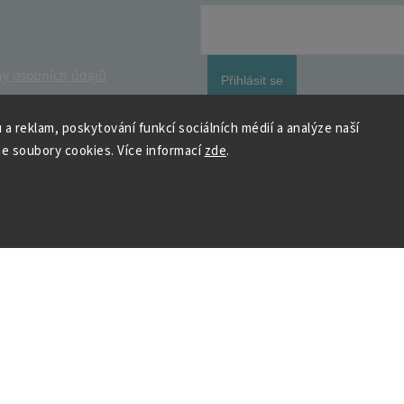
y osobních údajů
Přihlásit se
 a reklam, poskytování funkcí sociálních médií a analýze naší
e soubory cookies. Více informací
zde
.
 HOUSEDECOR
Kontakt
PO
– 9:00–11:00
ST
– 9:00–11:00
chod
me a vyhráváme
podpora@housedeco