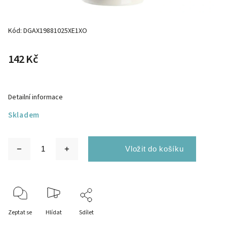
Kód:
DGAX19881025XE1XO
142 Kč
Detailní informace
Skladem
Zeptat se
Hlídat
Sdílet