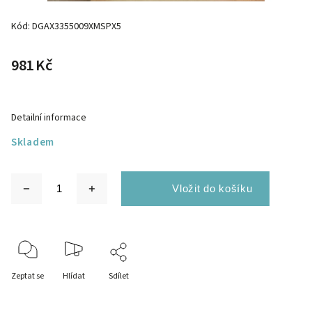
Kód:
DGAX3355009XMSPX5
981 Kč
Detailní informace
Skladem
Zeptat se
Hlídat
Sdílet