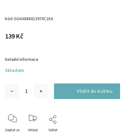
Kód:
DGAX88801397XC2X4
139 Kč
Detailní informace
Skladem
Zeptat se
Hlídat
Sdílet