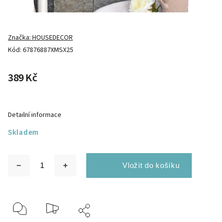
Značka:
HOUSEDECOR
Kód:
67876887XMSX25
389 Kč
Detailní informace
Skladem