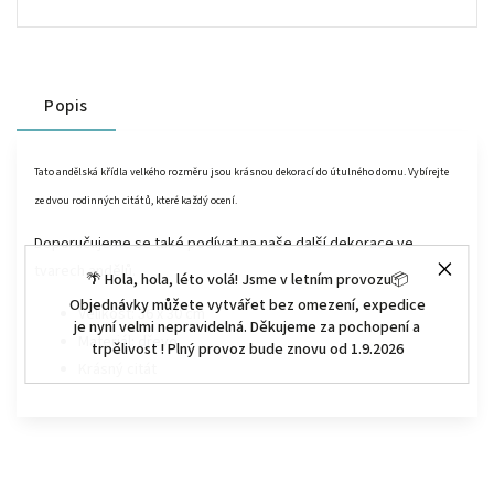
Popis
Tato
andělská křídla
velkého rozměru jsou krásnou dekorací do útulného domu. Vybírejte
ze dvou rodinných citátů, které každý ocení.
Doporučujeme se také podívat na naše další dekorace ve
tvarech andělů.
🌴 Hola, hola, léto volá! Jsme v letním provozu📦
Objednávky můžete vytvářet bez omezení, expedice
Velikost: 36 x 30 cm
je nyní velmi nepravidelná. Děkujeme za pochopení a
Materiál: dřevo
trpělivost ! Plný provoz bude znovu od 1.9.2026
Krásný citát