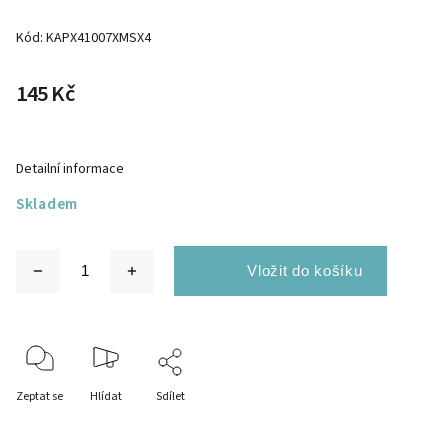
Kód:
KAPX41007XMSX4
145 Kč
Detailní informace
Skladem
Zeptat se
Hlídat
Sdílet