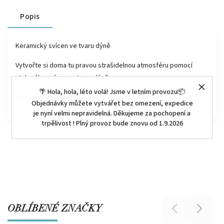
Popis
Keramický svícen ve tvaru dýně
Vytvořte si doma tu pravou strašidelnou atmosféru pomocí
stylového svícnu ve tvaru dýně.
🌴 Hola, hola, léto volá! Jsme v letním provozu📦
Vhodné pro použití s čajovou svíčkou.
Objednávky můžete vytvářet bez omezení, expedice
je nyní velmi nepravidelná. Děkujeme za pochopení a
trpělivost ! Plný provoz bude znovu od 1.9.2026
OBLÍBENÉ ZNAČKY
Previous
Next