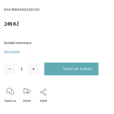
Kód:
MXXX3421X2XC1X3
249 Kč
Detailní informace
Skladem
Zeptat se
Hlídat
Sdílet