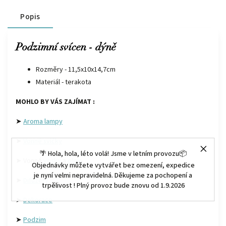
Popis
Podzimní svícen - dýně
Rozměry - 11,5x10x14,7cm
Materiál - terakota
MOHLO BY VÁS ZAJÍMAT :
➤
Aroma lampy
➤
Vonné svíčky
🌴 Hola, hola, léto volá! Jsme v letním provozu📦
➤ Vonné
vosky
a
oleje
Objednávky můžete vytvářet bez omezení, expedice
je nyní velmi nepravidelná. Děkujeme za pochopení a
➤
Difuzéry
trpělivost ! Plný provoz bude znovu od 1.9.2026
➤
Dekorace
➤
Podzim