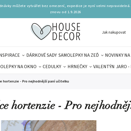
ednávky můžete vytvářet bez omezení, expedice je nyní velmi nepravidelná.
znovu od 1.9.2026
Jak nakupovat
INSPIRACE
DÁRKOVÉ SADY
SAMOLEPKY NA ZEĎ
NOVINKY NA
OLEPKY NA OKNO
CEDULKY
HRNEČKY
VALENTÝN
JARO -
OLÁ
PRO DĚTI
DOPLŇKY
PARFUMERIE
BYDLENÍ
e hortenzie - Pro nejhodnější paní učitelku
MAMINEK
TIPY NA LÉTO
ce hortenzie - Pro nejhodněj