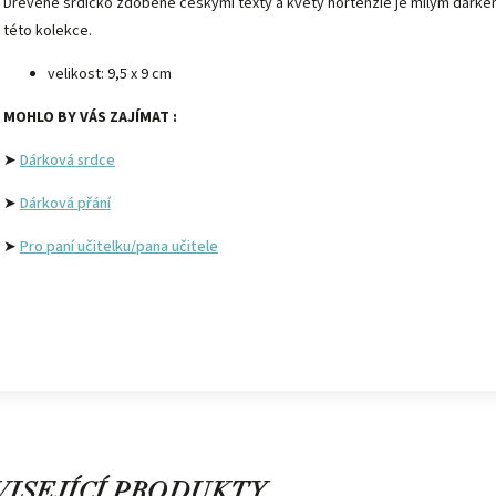
Dřevěné srdíčko zdobené českými texty a květy hortenzie je milým dárkem, 
této kolekce.
velikost: 9,5 x 9 cm
MOHLO BY VÁS ZAJÍMAT :
➤
Dárková srdce
➤
Dárková přání
➤
Pro paní učitelku/pana učitele
ISEJÍCÍ PRODUKTY