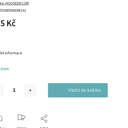
ka:
HOUSEDECOR
55065888XB1X1
5 Kč
lní informace
adem