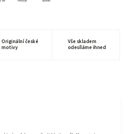
t se
Hlídat
Sdílet
Originální české
Vše skladem
motivy
odesíláme ihned