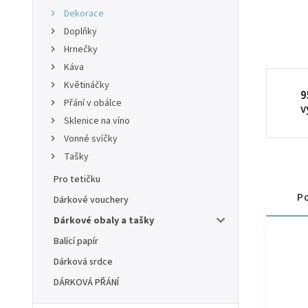
Dekorace
Doplňky
Hrnečky
Káva
Květináčky
9
Přání v obálce
v
Sklenice na víno
Vonné svíčky
Tašky
Pro tetičku
Po
Dárkové vouchery
Dárkové obaly a tašky
Balící papír
Dárková srdce
DÁRKOVÁ PŘÁNÍ