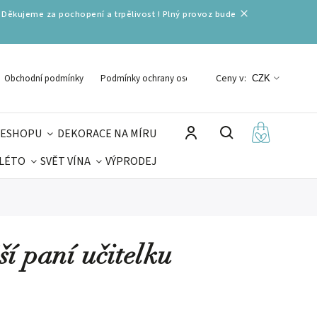
 Děkujeme za pochopení a trpělivost ! Plný provoz bude
Ceny v:
Obchodní podmínky
Podmínky ochrany osobních údajů
CZK
 ESHOPU
DEKORACE NA MÍRU
 LÉTO
SVĚT VÍNA
VÝPRODEJ
DELIKATESY
VELIKONOCE
MIKULÁŠ
ší paní učitelku