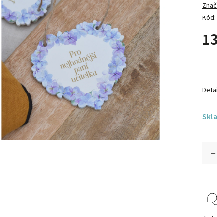
Znač
Kód:
13
Detai
Skl