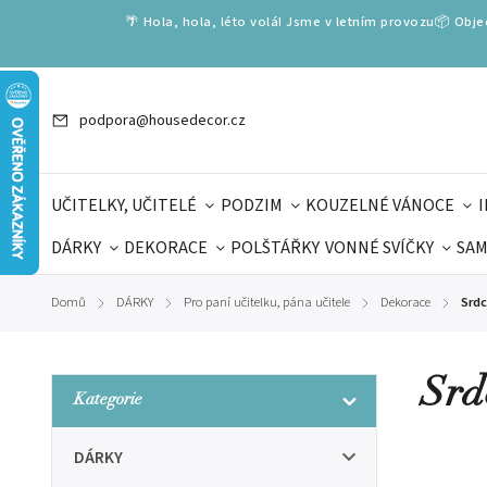
🌴 Hola, hola, léto volá! Jsme v letním provozu📦 Obj
podpora@housedecor.cz
UČITELKY, UČITELÉ
PODZIM
KOUZELNÉ VÁNOCE
DÁRKY
DEKORACE
POLŠTÁŘKY
VONNÉ SVÍČKY
SAM
SLOVENSKÉ SPECIÁLY
DÁRKOVÉ VOUCHERY
ŠKOLA V
Domů
DÁRKY
Pro paní učitelku, pána učitele
Dekorace
Srdc
/
/
/
/
DÁRKY KE DNI OTCŮ
DEN 
Srd
Kategorie
DÁRKY