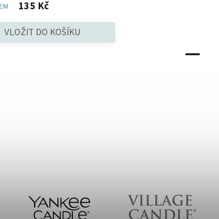
135 Kč
EM