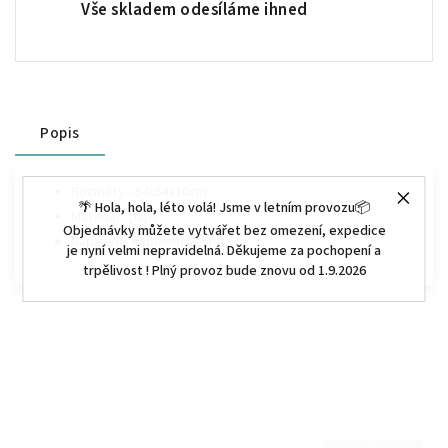
Vše skladem odesíláme ihned
Popis
Rozměry - 54x54x16cm
🌴 Hola, hola, léto volá! Jsme v letním provozu📦
Materiál - papír
Objednávky můžete vytvářet bez omezení, expedice
Napájení - kabelem (3,5m)
je nyní velmi nepravidelná. Děkujeme za pochopení a
trpělivost ! Plný provoz bude znovu od 1.9.2026