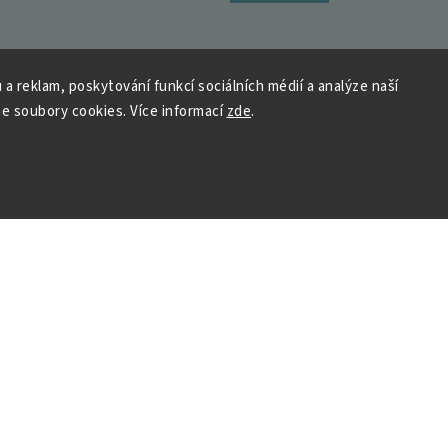
 a reklam, poskytování funkcí sociálních médií a analýze naší
e soubory cookies. Více informací
zde
.
 HOUSEDECOR
Kontakt
PO
– 9:00–11:00
ST
– 9:00–11:00
chod
me a vyhráváme
podpora@housedeco
Vytvořil Shoptet