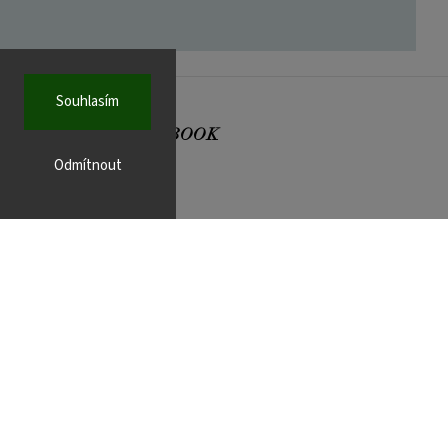
Souhlasím
FACEBOOK
Odmítnout
r.cz