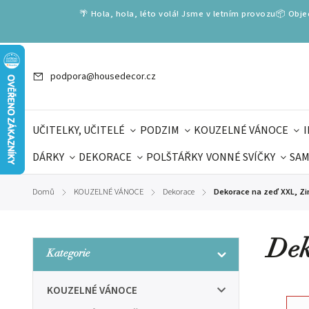
🌴 Hola, hola, léto volá! Jsme v letním provozu📦 Obj
podpora@housedecor.cz
UČITELKY, UČITELÉ
PODZIM
KOUZELNÉ VÁNOCE
DÁRKY
DEKORACE
POLŠTÁŘKY
VONNÉ SVÍČKY
SAM
SLOVENSKÉ SPECIÁLY
DÁRKOVÉ VOUCHERY
ŠKOLA V
Domů
KOUZELNÉ VÁNOCE
Dekorace
Dekorace na zeď XXL, Zim
/
/
/
DÁRKY KE DNI OTCŮ
DEN 
Dek
Kategorie
KOUZELNÉ VÁNOCE