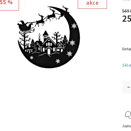
55 %
akce
569 
25
Detai
Skl
Zepta