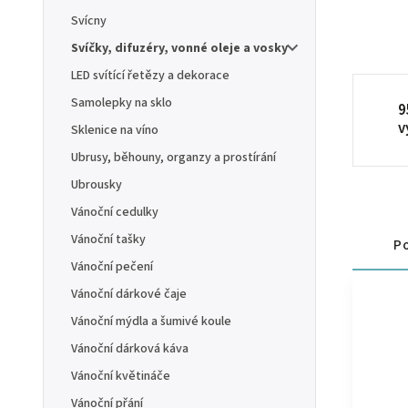
Svícny
Svíčky, difuzéry, vonné oleje a vosky
LED svítící řetězy a dekorace
Samolepky na sklo
9
v
Sklenice na víno
Ubrusy, běhouny, organzy a prostírání
Ubrousky
Vánoční cedulky
Vánoční tašky
Po
Vánoční pečení
Vánoční dárkové čaje
Vánoční mýdla a šumivé koule
Vánoční dárková káva
Vánoční květináče
Vánoční přání