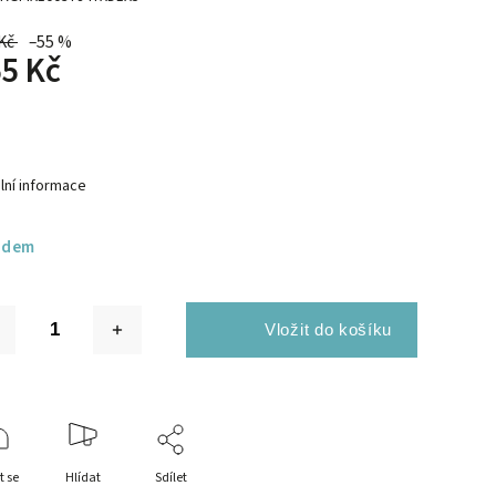
Kč
–55 %
5 Kč
lní informace
adem
t se
Hlídat
Sdílet