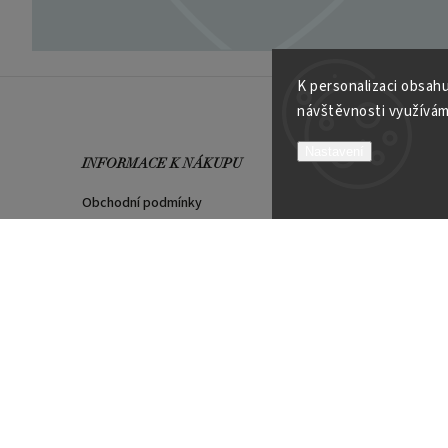
K personalizaci obsahu
návštěvnosti využívám
Nastavení
INFORMACE K NÁKUPU
VÍCE O
Obchodní podmínky
Kontakt
Možnosti platby
Velkoob
Reklamační řád
Soutěží
Garance spokojenosti
PLATEBNÍ METODY