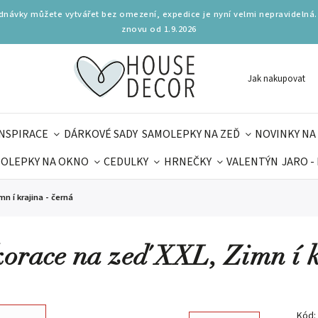
ednávky můžete vytvářet bez omezení, expedice je nyní velmi nepravidelná.
znovu od 1.9.2026
Jak nakupovat
INSPIRACE
DÁRKOVÉ SADY
SAMOLEPKY NA ZEĎ
NOVINKY NA
OLEPKY NA OKNO
CEDULKY
HRNEČKY
VALENTÝN
JARO -
OLÁ
PRO DĚTI
DOPLŇKY
PARFUMERIE
BYDLENÍ
n í krajina - černá
MAMINEK
TIPY NA LÉTO
orace na zeď XXL, Zimn í k
Kód: