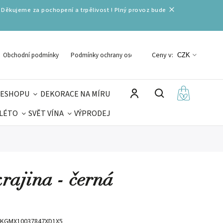
 Děkujeme za pochopení a trpělivost ! Plný provoz bude
Ceny v:
Obchodní podmínky
Podmínky ochrany osobních údajů
CZK
 ESHOPU
DEKORACE NA MÍRU
 LÉTO
SVĚT VÍNA
VÝPRODEJ
DELIKATESY
VELIKONOCE
MIKULÁŠ
rajina - černá
KGMX10037847XD1X5