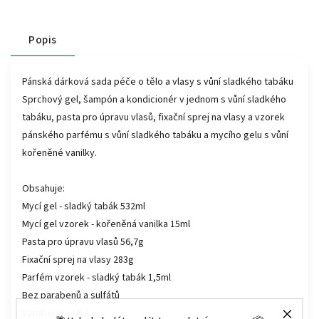
Popis
Pánská dárková sada péče o tělo a vlasy s vůní sladkého tabáku
Sprchový gel, šampón a kondicionér v jednom s vůní sladkého
tabáku, pasta pro úpravu vlasů, fixační sprej na vlasy a vzorek
pánského parfému s vůní sladkého tabáku a mycího gelu s vůní
kořeněné vanilky.
Obsahuje:
Mycí gel - sladký tabák 532ml
Mycí gel vzorek - kořeněná vanilka 15ml
Pasta pro úpravu vlasů 56,7g
Fixační sprej na vlasy 283g
Parfém vzorek - sladký tabák 1,5ml
Bez parabenů a sulfátů
Vyrobeno v USA