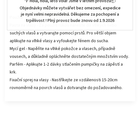
🌴 Hola, hola, léto volá! Jsme v letním provozu📦
Objednávky můžete vytvářet bez omezení, expedice
je nyní velmi nepravidelná. Děkujeme za pochopení a
Použití:
trpělivost ! Plný provoz bude znovu od 1.9.2026
Pasta na vlasy - Za použití rukou naneste do vlhkých nebo
suchých vlasů a vytvarujte pomocí prstů. Pro větší objem
aplikujte na vlhké vlasy a vyfoukejte fénem do sucha.
Mycí gel - Napěňte na vlhké pokožce a vlasech, případně
vousech, a důkladně opláchněte dostatečným množstvím vody.
Parfém - Aplikujte 1-2 dávky stlačením pumpičky na zápěstí a
krk.
Fixační sprej na vlasy - Nastříkejte ze vzdálenosti 15-20cm
rovnoměrně na povrch vlasů a dotvarujte do požadovaného.