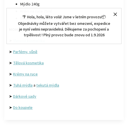
Mýdlo 240g
Krém na ruce 75ml
🌴 Hola, hola, léto volá! Jsme v letním provozu📦
Dezinfekce na ruce ve spreji 100ml
Objednávky můžete vytvářet bez omezení, expedice
je nyní velmi nepravidelná. Děkujeme za pochopení a
MOHLO BY VÁS ZAJÍMAT :
trpělivost ! Plný provoz bude znovu od 1.9.2026
➤
Vlasová kosmetika
➤
Parfémy, vůně
➤
Tělová kosmetika
➤
Krémy na ruce
➤
Tuhá mýdla
a
tekutá mýdla
➤
Dárkové sady
➤
Do koupele