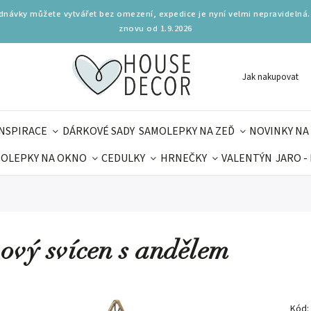
ednávky můžete vytvářet bez omezení, expedice je nyní velmi nepravidelná.
znovu od 1.9.2026
Jak nakupovat
INSPIRACE
DÁRKOVÉ SADY
SAMOLEPKY NA ZEĎ
NOVINKY NA
OLEPKY NA OKNO
CEDULKY
HRNEČKY
VALENTÝN
JARO -
OLÁ
PRO DĚTI
DOPLŇKY
PARFUMERIE
BYDLENÍ
MAMINEK
TIPY NA LÉTO
ový svícen s andělem
Kód: