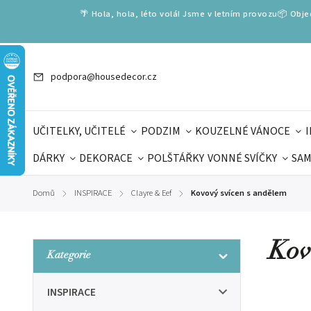
🌴 Hola, hola, léto volá! Jsme v letním provozu📦 Obj
podpora@housedecor.cz
UČITELKY, UČITELÉ
PODZIM
KOUZELNÉ VÁNOCE
DÁRKY
DEKORACE
POLŠTÁŘKY
VONNÉ SVÍČKY
SAM
SLOVENSKÉ SPECIÁLY
DÁRKOVÉ VOUCHERY
ŠKOLA V
Domů
INSPIRACE
Clayre & Eef
Kovový svícen s andělem
/
/
/
DÁRKY KE DNI OTCŮ
DEN 
Kov
Kategorie
INSPIRACE