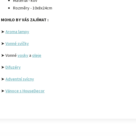
Materiál - kov
Rozměry - 10x8x24cm
MOHLO BY VÁS ZAJÍMAT :
➤
Aroma lampy
➤
Vonné svíčky
➤ Vonné
vosky
a
oleje
➤
Difuzéry
➤
Adventní svícny
➤
Vánoce s HouseDecor