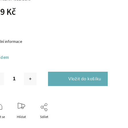
9 Kč
lní informace
adem
t se
Hlídat
Sdílet