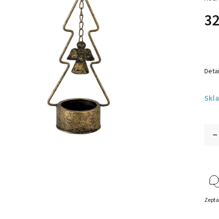
32
Detai
Skl
Zepta