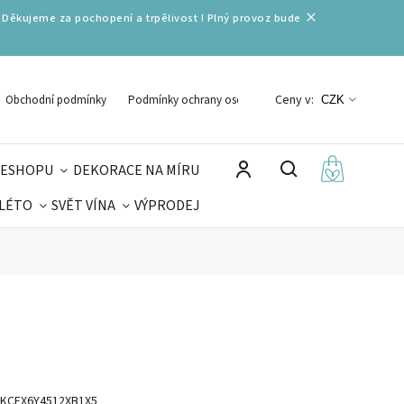
 Děkujeme za pochopení a trpělivost ! Plný provoz bude
Ceny v:
Obchodní podmínky
Podmínky ochrany osobních údajů
CZK
 ESHOPU
DEKORACE NA MÍRU
 LÉTO
SVĚT VÍNA
VÝPRODEJ
DELIKATESY
VELIKONOCE
MIKULÁŠ
KCEX6Y4512XB1X5