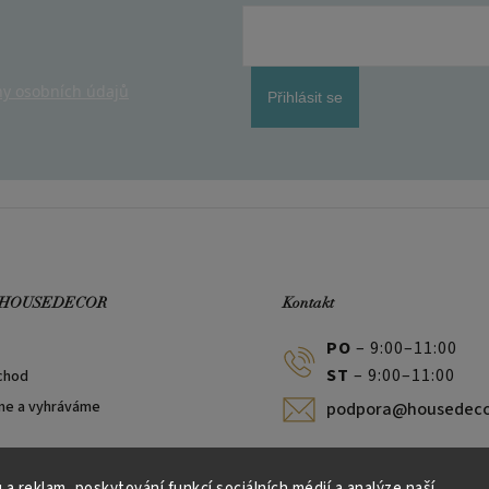
y osobních údajů
Přihlásit se
 HOUSEDECOR
Kontakt
PO
– 9:00–11:00
ST
– 9:00–11:00
chod
me a vyhráváme
podpora@housedeco
 a reklam, poskytování funkcí sociálních médií a analýze naší