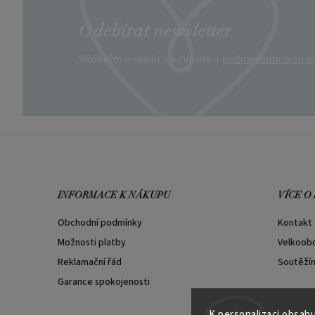
Odebírat newsletter
Vložením e-mailu souhlasíte s
podmínkami ochran
INFORMACE K NÁKUPU
VÍCE O
Obchodní podmínky
Kontakt
Možnosti platby
Velkoob
Reklamační řád
Soutěží
Garance spokojenosti
K personalizaci obsahu