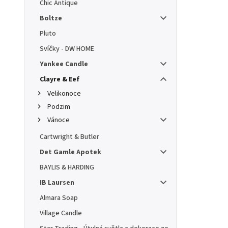
Chic Antique
Boltze
Pluto
Svíčky - DW HOME
Yankee Candle
Clayre & Eef
Velikonoce
Podzim
Vánoce
Cartwright & Butler
Det Gamle Apotek
BAYLIS & HARDING
IB Laursen
Almara Soap
Village Candle