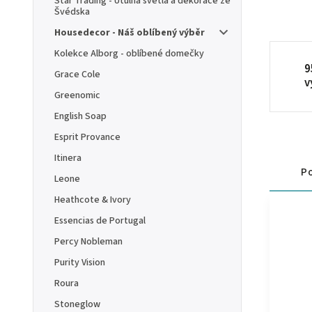
Star Trading - Útulná světla a dekorace ze
Švédska
Housedecor - Náš oblíbený výběr
Kolekce Alborg - oblíbené domečky
9
Grace Cole
v
Greenomic
English Soap
Esprit Provance
Itinera
Po
Leone
Heathcote & Ivory
Essencias de Portugal
Percy Nobleman
Purity Vision
Roura
Stoneglow