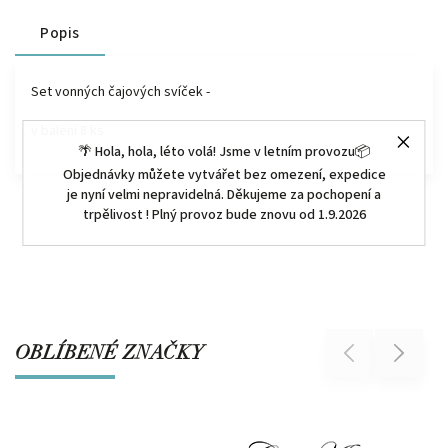
Popis
Set vonných čajových svíček -
v balení 8 ks
🌴 Hola, hola, léto volá! Jsme v letním provozu📦
Objednávky můžete vytvářet bez omezení, expedice
je nyní velmi nepravidelná. Děkujeme za pochopení a
trpělivost ! Plný provoz bude znovu od 1.9.2026
OBLÍBENÉ ZNAČKY
Previous
Next