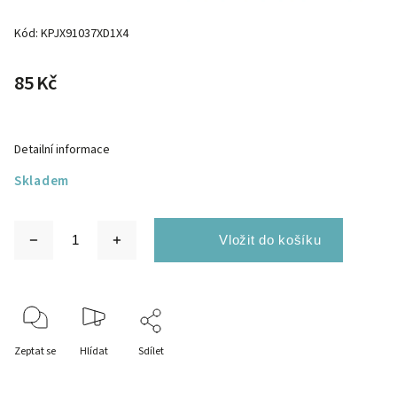
Kód:
KPJX91037XD1X4
85 Kč
Detailní informace
Skladem
Zeptat se
Hlídat
Sdílet