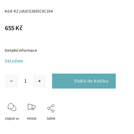
Kód:
KZJJAX152635CXC2X4
655 Kč
Detailní informace
Skladem
Zeptat se
Hlídat
Sdílet