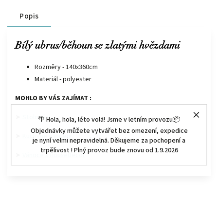
Popis
Bílý ubrus/běhoun se zlatými hvězdami
Rozměry - 140x360cm
Materiál - polyester
MOHLO BY VÁS ZAJÍMAT :
➤
Stolování
🌴 Hola, hola, léto volá! Jsme v letním provozu📦
Objednávky můžete vytvářet bez omezení, expedice
➤
Kuchyně a vaření
je nyní velmi nepravidelná. Děkujeme za pochopení a
trpělivost ! Plný provoz bude znovu od 1.9.2026
➤
Vánoce s HouseDecor