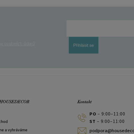
y osobních údajů
Přihlásit se
 HOUSEDECOR
Kontakt
PO
– 9:00–11:00
ST
– 9:00–11:00
chod
me a vyhráváme
podpora@housedeco