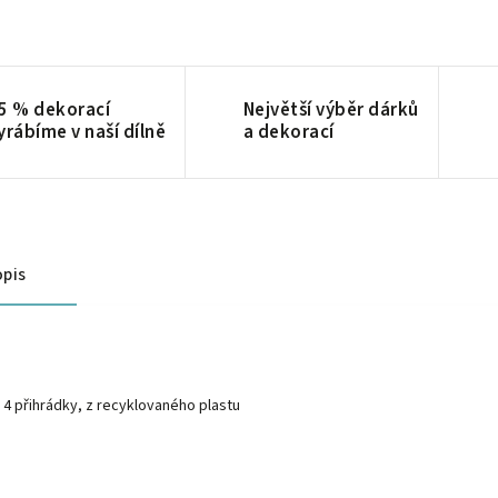
5 % dekorací
Největší výběr dárků
yrábíme v naší dílně
a dekorací
pis
4 přihrádky, z recyklovaného plastu