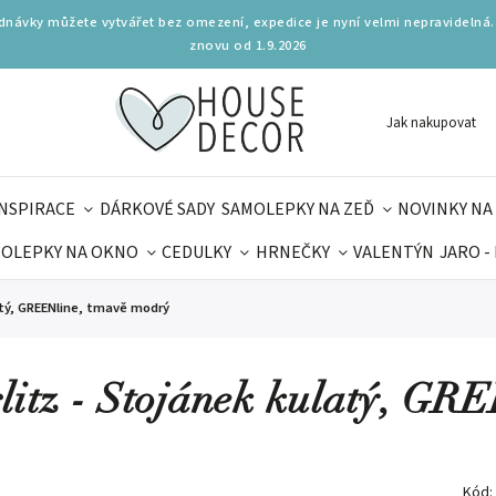
ednávky můžete vytvářet bez omezení, expedice je nyní velmi nepravidelná.
znovu od 1.9.2026
Jak nakupovat
INSPIRACE
DÁRKOVÉ SADY
SAMOLEPKY NA ZEĎ
NOVINKY NA
OLEPKY NA OKNO
CEDULKY
HRNEČKY
VALENTÝN
JARO -
OLÁ
PRO DĚTI
DOPLŇKY
PARFUMERIE
BYDLENÍ
atý, GREENline, tmavě modrý
MAMINEK
TIPY NA LÉTO
litz - Stojánek kulatý, GR
Kód: