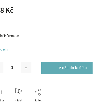
8 Kč
lní informace
adem
t se
Hlídat
Sdílet