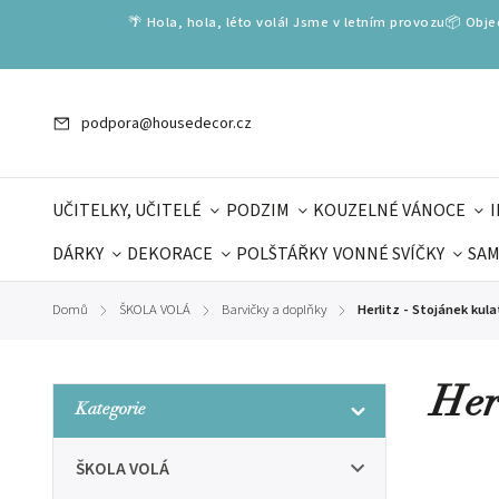
🌴 Hola, hola, léto volá! Jsme v letním provozu📦 Obj
podpora@housedecor.cz
UČITELKY, UČITELÉ
PODZIM
KOUZELNÉ VÁNOCE
DÁRKY
DEKORACE
POLŠTÁŘKY
VONNÉ SVÍČKY
SAM
SLOVENSKÉ SPECIÁLY
DÁRKOVÉ VOUCHERY
ŠKOLA V
Domů
ŠKOLA VOLÁ
Barvičky a doplňky
Herlitz - Stojánek kul
/
/
/
DÁRKY KE DNI OTCŮ
DEN 
Her
Kategorie
ŠKOLA VOLÁ