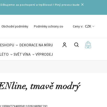
 Děkujeme za pochopení a trpělivost ! Plný provoz bude
Ceny v:
Obchodní podmínky
Podmínky ochrany osobních údajů
CZK
 ESHOPU
DEKORACE NA MÍRU
 LÉTO
SVĚT VÍNA
VÝPRODEJ
DELIKATESY
VELIKONOCE
MIKULÁŠ
EENline, tmavě modrý
L100XHTZX400S8110261669XC2X1