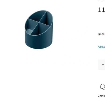
11
Detai
Skl
Zepta