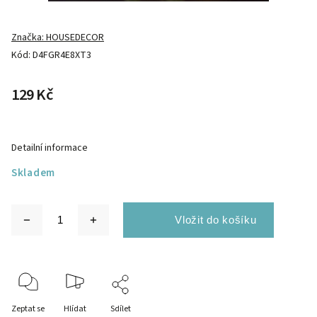
Značka:
HOUSEDECOR
Kód:
D4FGR4E8XT3
129 Kč
Detailní informace
Skladem
Zeptat se
Hlídat
Sdílet