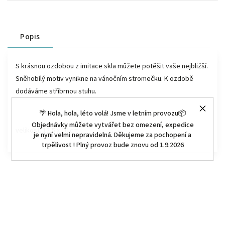
Popis
S krásnou ozdobou z imitace skla můžete potěšit vaše nejbližší.
Sněhobílý motiv vynikne na vánočním stromečku. K ozdobě
dodáváme stříbrnou stuhu.
🌴 Hola, hola, léto volá! Jsme v letním provozu📦
Objednávky můžete vytvářet bez omezení, expedice
velikost: 12,5 x 10 cm
je nyní velmi nepravidelná. Děkujeme za pochopení a
trpělivost ! Plný provoz bude znovu od 1.9.2026