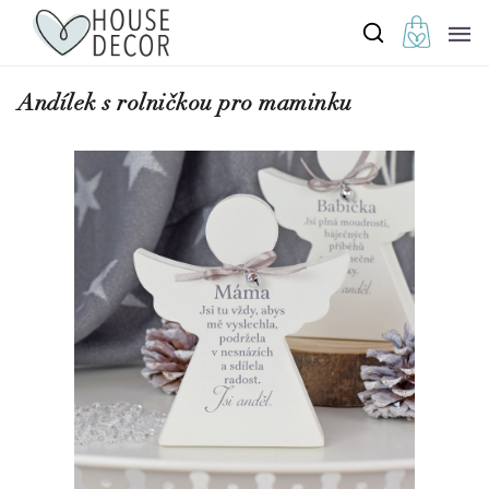
Andílek s rolničkou pro maminku