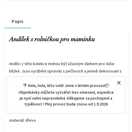
Popis
Andílek s rolničkou pro maminku
Andílci z této kolekce mohou být úžasným dárkem pro Vaše
blízké. Jsou vyrábění opravdu s pečlivostí a jemně dekorovaní s
mašlí a rolničkou. Bezpochyby potěšíte darovanou osobu,
🌴 Hola, hola, léto volá! Jsme v letním provozu📦
protože andílci obsahují opravdu upřímné a krásné citáty.
Objednávky můžete vytvářet bez omezení, expedice
je nyní velmi nepravidelná. Děkujeme za pochopení a
trpělivost ! Plný provoz bude znovu od 1.9.2026
velikost: 12 x 10 cm
materiál: dřevo