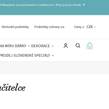
 Děkujeme za pochopení a trpělivost ! Plný provoz bude
Ceny v:
Obchodní podmínky
Podmínky ochrany osobních údajů
CZK
NA MÍRU
DÁRKY
DEKORACE
PRODEJ
SLOVENSKÉ SPECIÁLY
LNÉ VÁNOCE
VELIKONOCE
MIKULÁŠ
čitelce