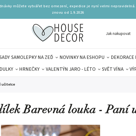
ednávky můžete vytvářet bez omezení, expedice je nyní velmi nepravidelná.
znovu od 1.9.2026
Jak nakupovat
SADY
SAMOLEPKY NA ZEĎ
NOVINKY NA ESHOPU
DEKORACE 
DULKY
HRNEČKY
VALENTÝN
JARO - LÉTO
SVĚT VÍNA
VÝ
PLŇKY
PARFUMERIE
BYDLENÍ
DELIKATESY
KOUZE
 učitelce
MAMINEK
TIPY NA LÉTO
ílek Barevná louka - Paní u