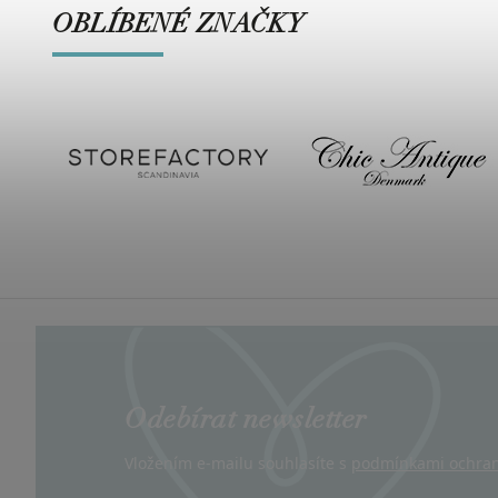
OBLÍBENÉ ZNAČKY
Odebírat newsletter
Vložením e-mailu souhlasíte s
podmínkami ochran