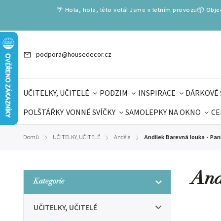
🌴 Hola, hola, léto volá! Jsme v letním provozu📦 Obj
podpora@housedecor.cz
UČITELKY, UČITELÉ
PODZIM
INSPIRACE
DÁRKOVÉ 
POLŠTÁŘKY
VONNÉ SVÍČKY
SAMOLEPKY NA OKNO
CE
DÁRKOVÉ VOUCHERY
ŠKOLA VOLÁ
PRO DĚTI
DO
Domů
UČITELKY, UČITELÉ
Andělé
Andílek Barevná louka - Paní
/
/
/
DÁRKY KE DNI OTCŮ
DEN 
And
Kategorie
UČITELKY, UČITELÉ