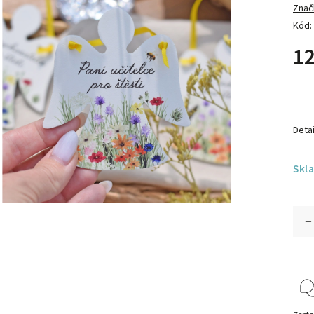
Znač
Kód:
12
Detai
Skl