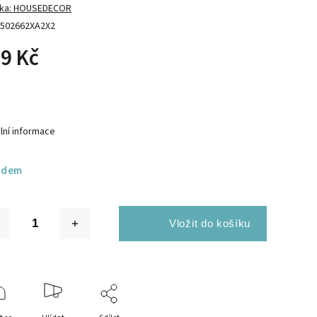
ka:
HOUSEDECOR
502662XA2X2
9 Kč
lní informace
adem