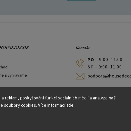
 HOUSEDECOR
Kontakt
PO
– 9:00–11:00
ST
– 9:00–11:00
chod
me a vyhráváme
podpora@housedeco
 a reklam, poskytování funkcí sociálních médií a analýze naší
e soubory cookies. Více informací
zde
.
Vytvořil Shoptet