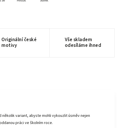
t se
Hlídat
Sdílet
Originální české
Vše skladem
motivy
odesíláme ihned
d několik variant, abyste mohli vykouzlit úsměv nejen
 oddanou práci ve školním roce.