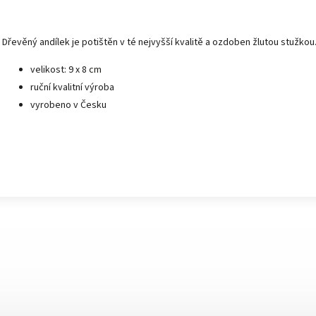
Dřevěný andílek je potištěn v té nejvyšší kvalitě a ozdoben žlutou stužkou
velikost: 9 x 8 cm
ruční kvalitní výroba
vyrobeno v Česku