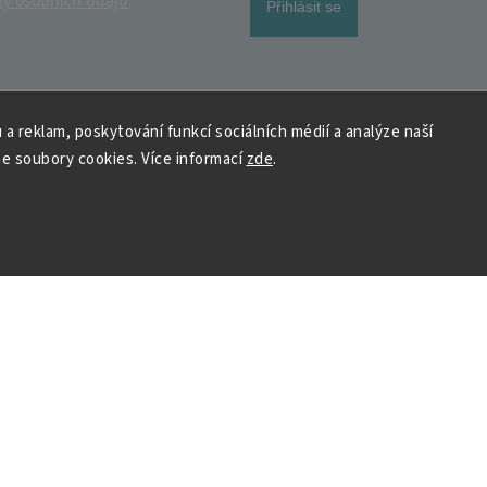
y osobních údajů
Přihlásit se
 a reklam, poskytování funkcí sociálních médií a analýze naší
e soubory cookies. Více informací
zde
.
 HOUSEDECOR
Kontakt
PO
– 9:00–11:00
ST
– 9:00–11:00
chod
me a vyhráváme
podpora@housedeco