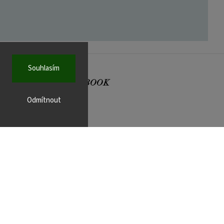
Souhlasím
FACEBOOK
Odmítnout
r.cz