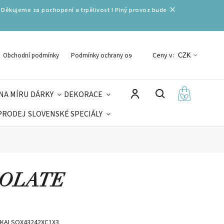
 Děkujeme za pochopení a trpělivost ! Plný provoz bude
Ceny v:
Obchodní podmínky
Podmínky ochrany osobních údajů
CZK
NA MÍRU
DÁRKY
DEKORACE
PRODEJ
SLOVENSKÉ SPECIÁLY
LNÉ VÁNOCE
VELIKONOCE
MIKULÁŠ
COLATE
KALSOX43242XC1X3