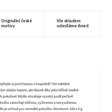
Originální české
Vše skladem
motivy
odesíláme ihned
přejte si pocit luxusu v koupelně! Ten nabídne
vým zlatým topem, ale hlavně díky jeho hříšně sladké
ch pokušení. Mýdlo obsahuje vysoký podíl pečlivě
pokožku zanechají vláčnou, vyživenou a nevysušenou.
dlo je určené pro normální pokožku. Hmotnost: 100 ± 5 g