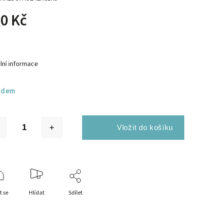
0 Kč
lní informace
adem
t se
Hlídat
Sdílet