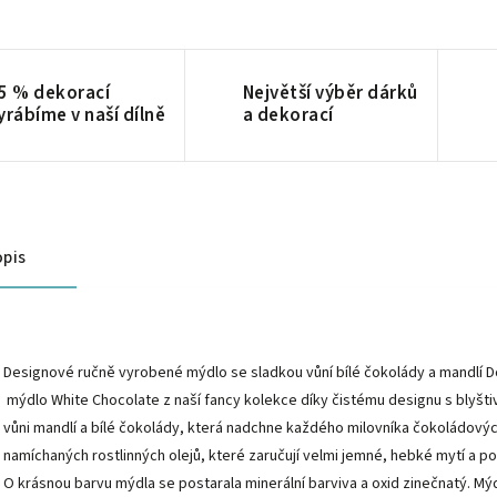
5 % dekorací
Největší výběr dárků
yrábíme v naší dílně
a dekorací
pis
Designové ručně vyrobené mýdlo se sladkou vůní bílé čokolády a mandlí Do
mýdlo White Chocolate z naší fancy kolekce díky čistému designu s blyšti
vůni mandlí a bílé čokolády, která nadchne každého milovníka čokoládový
namíchaných rostlinných olejů, které zaručují velmi jemné, hebké mytí a 
O krásnou barvu mýdla se postarala minerální barviva a oxid zinečnatý. Mý