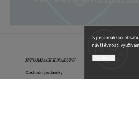
Vložením e-mailu souhlasíte s
podmínkami ochran
K personalizaci obsahu
návštěvnosti využívám
Nastavení
INFORMACE K NÁKUPU
VÍCE O
Obchodní podmínky
Kontakt
Možnosti platby
Velkoob
Reklamační řád
Soutěží
Garance spokojenosti
PLATEBNÍ METODY