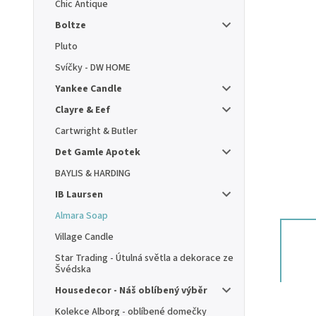
Chic Antique
Boltze
Pluto
Svíčky - DW HOME
Yankee Candle
Clayre & Eef
Cartwright & Butler
Det Gamle Apotek
BAYLIS & HARDING
IB Laursen
Almara Soap
Village Candle
Star Trading - Útulná světla a dekorace ze
Švédska
Housedecor - Náš oblíbený výběr
Kolekce Alborg - oblíbené domečky