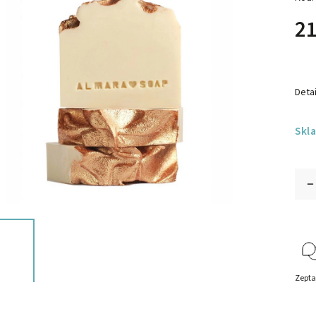
21
Detai
Skl
Zepta