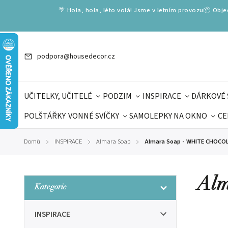
🌴 Hola, hola, léto volá! Jsme v letním provozu📦 Obj
podpora@housedecor.cz
UČITELKY, UČITELÉ
PODZIM
INSPIRACE
DÁRKOVÉ 
POLŠTÁŘKY
VONNÉ SVÍČKY
SAMOLEPKY NA OKNO
CE
DÁRKOVÉ VOUCHERY
ŠKOLA VOLÁ
PRO DĚTI
DO
Domů
INSPIRACE
Almara Soap
Almara Soap - WHITE CHOCO
/
/
/
DÁRKY KE DNI OTCŮ
DEN 
Al
Kategorie
INSPIRACE