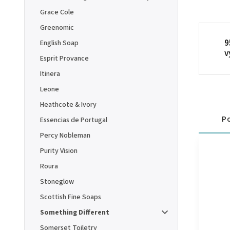
Grace Cole
Greenomic
9
English Soap
v
Esprit Provance
Itinera
Leone
Heathcote & Ivory
Po
Essencias de Portugal
Percy Nobleman
Purity Vision
Roura
Stoneglow
Scottish Fine Soaps
Something Different
Somerset Toiletry