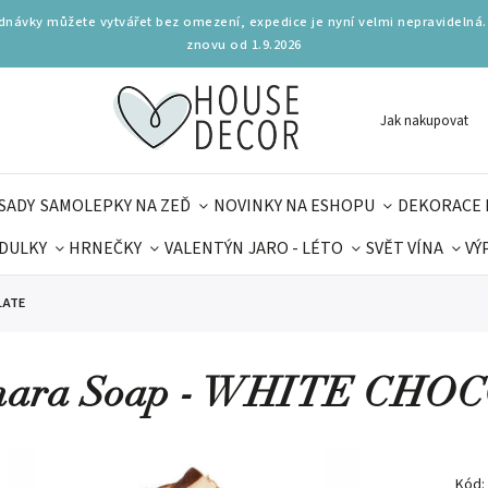
ednávky můžete vytvářet bez omezení, expedice je nyní velmi nepravidelná.
znovu od 1.9.2026
Jak nakupovat
SADY
SAMOLEPKY NA ZEĎ
NOVINKY NA ESHOPU
DEKORACE 
DULKY
HRNEČKY
VALENTÝN
JARO - LÉTO
SVĚT VÍNA
VÝ
PLŇKY
PARFUMERIE
BYDLENÍ
DELIKATESY
KOUZE
LATE
MAMINEK
TIPY NA LÉTO
mara Soap - WHITE CHO
Kód: