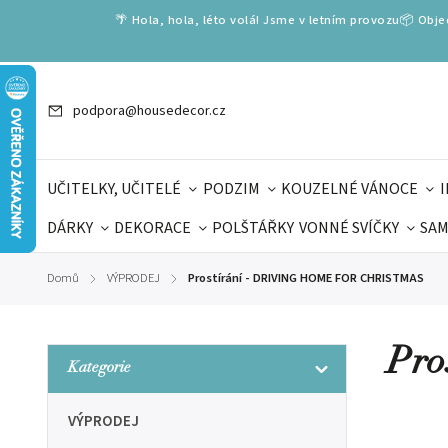
🌴 Hola, hola, léto volá! Jsme v letním provozu📦 Obj
podpora@housedecor.cz
UČITELKY, UČITELÉ
PODZIM
KOUZELNÉ VÁNOCE
DÁRKY
DEKORACE
POLŠTÁŘKY
VONNÉ SVÍČKY
SAM
SLOVENSKÉ SPECIÁLY
DÁRKOVÉ VOUCHERY
ŠKOLA V
Domů
VÝPRODEJ
Prostírání - DRIVING HOME FOR CHRISTMAS
/
/
DÁRKY KE DNI OTCŮ
DEN 
Pr
Kategorie
VÝPRODEJ