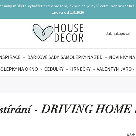
ednávky můžete vytvářet bez omezení, expedice je nyní velmi nepravidelná.
znovu od 1.9.2026
Jak nakupovat
INSPIRACE
DÁRKOVÉ SADY
SAMOLEPKY NA ZEĎ
NOVINKY NA
OLEPKY NA OKNO
CEDULKY
HRNEČKY
VALENTÝN
JARO -
OLÁ
PRO DĚTI
DOPLŇKY
PARFUMERIE
BYDLENÍ
MAMINEK
TIPY NA LÉTO
ostírání - DRIVING HOM
Kód: