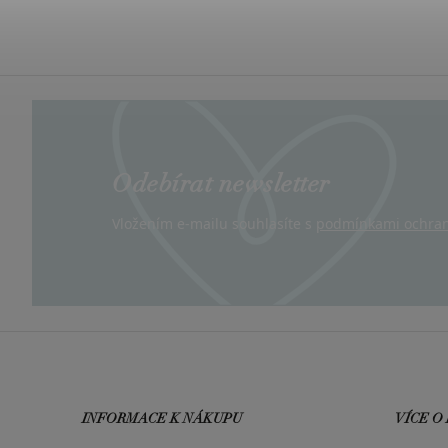
Odebírat newsletter
Vložením e-mailu souhlasíte s
podmínkami ochran
INFORMACE K NÁKUPU
VÍCE O