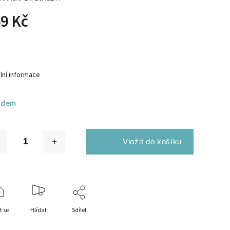
9 Kč
lní informace
adem
t se
Hlídat
Sdílet