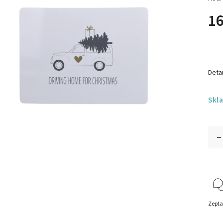
16
Detai
Skl
Zepta