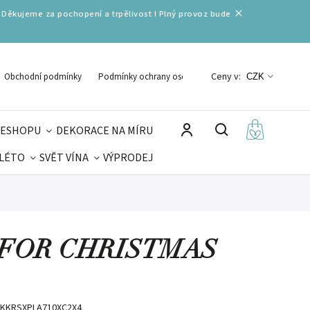
 Děkujeme za pochopení a trpělivost ! Plný provoz bude
Ceny v:
Obchodní podmínky
Podmínky ochrany osobních údajů
CZK
 ESHOPU
DEKORACE NA MÍRU
 LÉTO
SVĚT VÍNA
VÝPRODEJ
DELIKATESY
VELIKONOCE
MIKULÁŠ
E FOR CHRISTMAS
KKRSXPLA710XC2X4