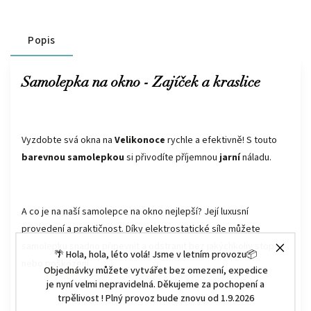
Popis
Samolepka na okno - Zajíček a kraslice
Vyzdobte svá okna na
Velikonoce
rychle a efektivně! S touto
barevnou samolepkou
si přivodíte příjemnou
jarní
náladu.
A co je na naší
samolepce
na okno nejlepší? Její luxusní
provedení a praktičnost. Díky elektrostatické síle můžete
samolepku snadno připevnit a odstranit bez jakýchkoliv stop
🌴 Hola, hola, léto volá! Jsme v letním provozu📦
nebo poškození.
Objednávky můžete vytvářet bez omezení, expedice
je nyní velmi nepravidelná. Děkujeme za pochopení a
trpělivost ! Plný provoz bude znovu od 1.9.2026