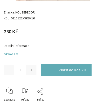
Značka:
HOUSEDECOR
Kód:
0815122XSKBX10
230 Kč
Detailní informace
Skladem
Zeptat se
Hlídat
Sdílet