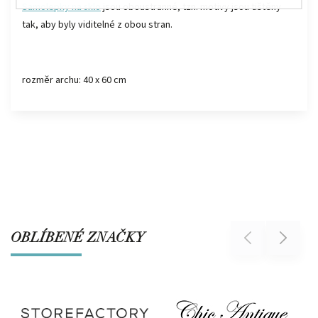
Samolepky na sklo
jsou oboustranné, tzn. motivy jsou tištěny
tak, aby byly viditelné z obou stran.
rozměr archu:
40 x 60 cm
OBLÍBENÉ ZNAČKY
Previous
Next