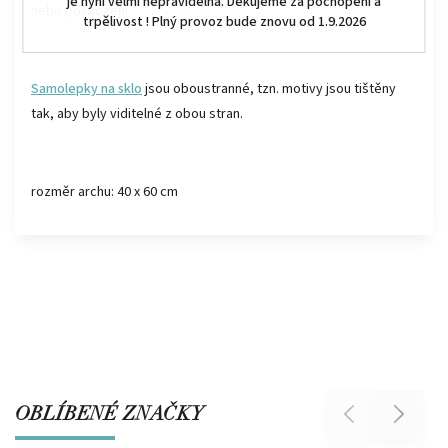
je nyní velmi nepravidelná. Děkujeme za pochopení a
nebo poškození.
trpělivost ! Plný provoz bude znovu od 1.9.2026
Samolepky na sklo
jsou oboustranné, tzn. motivy jsou tištěny
tak, aby byly viditelné z obou stran.
rozměr archu: 40 x 60 cm
OBLÍBENÉ ZNAČKY
Previous
Next