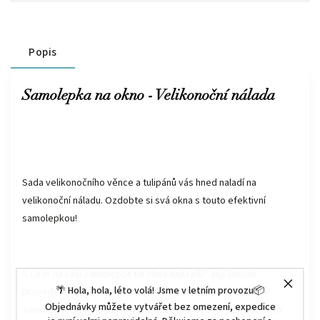
Popis
Samolepka na okno - Velikonoční nálada
Sada velikonočního věnce a tulipánů vás hned naladí na
velikonoční náladu. Ozdobte si svá okna s touto
efektivní
samolepkou
!
A co je na naší samolepce na okno nejlepší? Její luxusní
🌴 Hola, hola, léto volá! Jsme v letním provozu📦
provedení a praktičnost. Díky elektrostatické síle můžete
Objednávky můžete vytvářet bez omezení, expedice
samolepku snadno připevnit a odstranit bez jakýchkoliv stop