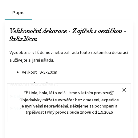
Popis
Velikonoční dekorace - Zajíček s vestičkou -
9x8x20cm
Vyzdobte si váš domov nebo zahradu touto roztomilou dekorací
a užívejte si jarní náladu.
Velikost : 9x8x20cm
MOHLO BY VÁS ZAJÍMAT :
🌴 Hola, hola, léto volá! Jsme v letním provozu📦
➤
Dekorace na zahradu
Objednávky můžete vytvářet bez omezení, expedice
je nyní velmi nepravidelná. Děkujeme za pochopení a
➤
Velikonoční dekorace
trpělivost ! Plný provoz bude znovu od 1.9.2026