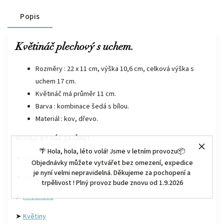
Popis
Květináč plechový s uchem.
Rozměry : 22 x 11 cm, výška 10,6 cm, celková výška s
uchem 17 cm.
Květináč má průměr 11 cm.
Barva : kombinace šedá s bílou.
Materiál : kov, dřevo.
MOHLO BY VÁS ZAJÍMAT :
🌴 Hola, hola, léto volá! Jsme v letním provozu📦
➤
Dekorace
Objednávky můžete vytvářet bez omezení, expedice
je nyní velmi nepravidelná. Děkujeme za pochopení a
➤
Vánoční dekorace
trpělivost ! Plný provoz bude znovu od 1.9.2026
➤
Květináče
➤
Květiny