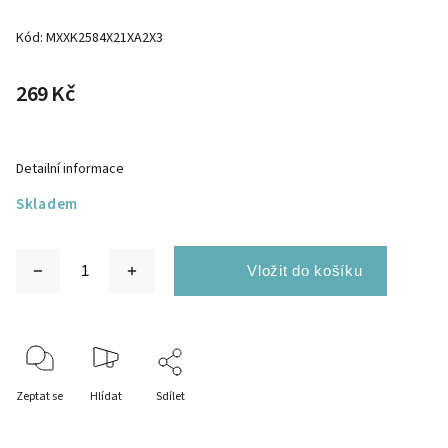
Kód:
MXXK2584X21XA2X3
269 Kč
Detailní informace
Skladem
Zeptat se
Hlídat
Sdílet