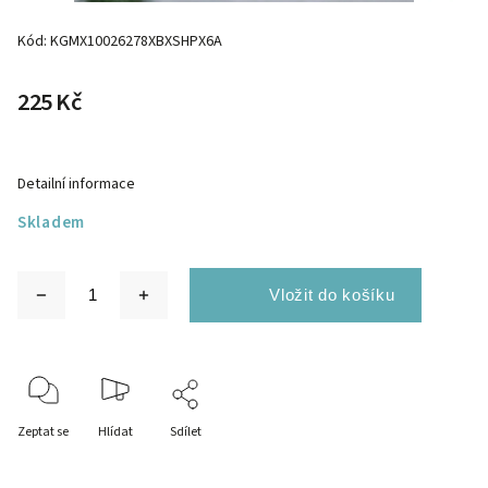
Kód:
KGMX10026278XBXSHPX6A
225 Kč
Detailní informace
Skladem
Zeptat se
Hlídat
Sdílet