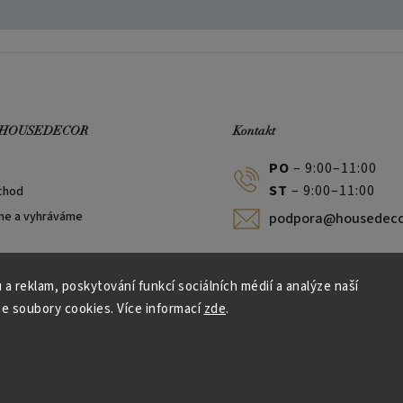
 HOUSEDECOR
Kontakt
PO
– 9:00–11:00
ST
– 9:00–11:00
chod
me a vyhráváme
podpora@housedeco
 a reklam, poskytování funkcí sociálních médií a analýze naší
e soubory cookies. Více informací
zde
.
Vytvořil Shoptet