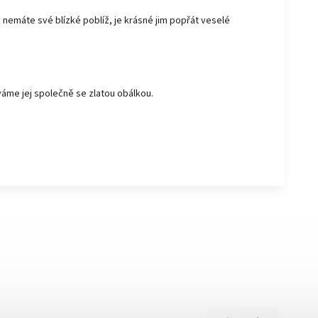
 nemáte své blízké poblíž, je krásné jim popřát veselé
áváme jej společně se zlatou obálkou.