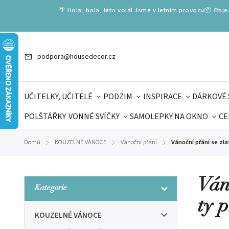
🌴 Hola, hola, léto volá! Jsme v letním provozu📦 Obj
podpora@housedecor.cz
UČITELKY, UČITELÉ
PODZIM
INSPIRACE
DÁRKOVÉ 
POLŠTÁŘKY
VONNÉ SVÍČKY
SAMOLEPKY NA OKNO
CE
DÁRKOVÉ VOUCHERY
ŠKOLA VOLÁ
PRO DĚTI
DO
Domů
KOUZELNÉ VÁNOCE
Vánoční přání
Vánoční přání se zl
/
/
/
DÁRKY KE DNI OTCŮ
DEN 
Ván
Kategorie
ty 
KOUZELNÉ VÁNOCE