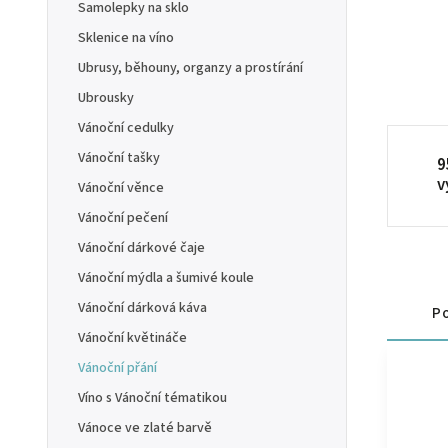
Samolepky na sklo
Sklenice na víno
Ubrusy, běhouny, organzy a prostírání
Ubrousky
Vánoční cedulky
Vánoční tašky
9
v
Vánoční věnce
Vánoční pečení
Vánoční dárkové čaje
Vánoční mýdla a šumivé koule
Vánoční dárková káva
Po
Vánoční květináče
Vánoční přání
Víno s Vánoční tématikou
Vánoce ve zlaté barvě