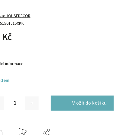
ka:
HOUSEDECOR
51501515XKK
 Kč
lní informace
adem