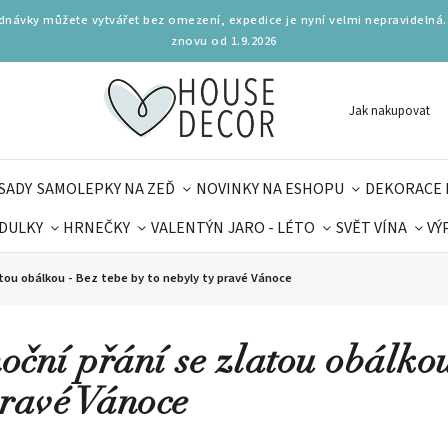
ednávky můžete vytvářet bez omezení, expedice je nyní velmi nepravidelná.
znovu od 1.9.2026
Jak nakupovat
SADY
SAMOLEPKY NA ZEĎ
NOVINKY NA ESHOPU
DEKORACE 
DULKY
HRNEČKY
VALENTÝN
JARO - LÉTO
SVĚT VÍNA
VÝ
PLŇKY
PARFUMERIE
BYDLENÍ
DELIKATESY
KOUZE
atou obálkou - Bez tebe by to nebyly ty pravé Vánoce
MAMINEK
TIPY NA LÉTO
oční přání se zlatou obálkou
pravé Vánoce