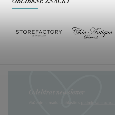
OBLÍBENÉ ZNAČKY
Odebírat newsletter
Vložením e-mailu souhlasíte s
podmínkami ochran