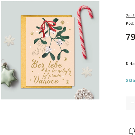
Znač
Kód:
79
Detai
Skl