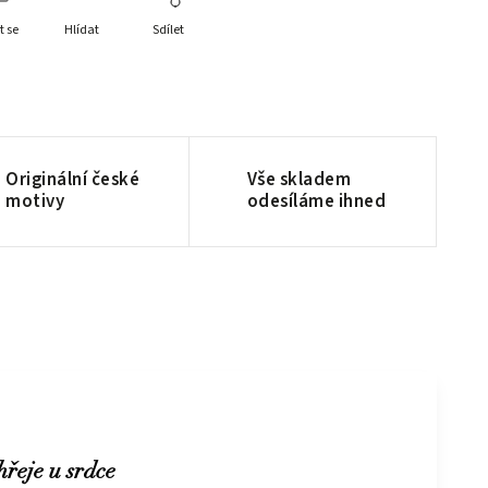
t se
Hlídat
Sdílet
Originální české
Vše skladem
motivy
odesíláme ihned
hřeje u srdce