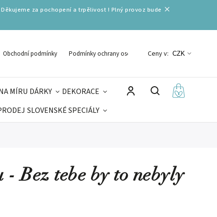
 Děkujeme za pochopení a trpělivost ! Plný provoz bude
Ceny v:
Obchodní podmínky
Podmínky ochrany osobních údajů
CZK
NA MÍRU
DÁRKY
DEKORACE
PRODEJ
SLOVENSKÉ SPECIÁLY
LNÉ VÁNOCE
VELIKONOCE
MIKULÁŠ
 - Bez tebe by to nebyly