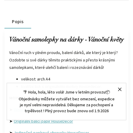
Popis
Vánoční samolepky na dárky - Vánoční květy
Vánoční ruch v plném proudu, balení dárků, ale který je který?
Ozdobte si své dárky těmito praktickými a přesto krásnými
samolepkami, které ulehčí balení i rozeznávání dárků!
velikost: arch A4
kvalitní tisk s originálními motivy Housedecor.
🌴 Hola, hola, léto volá! Jsme v letním provozu📦
MOHLO BY VÁS ZAJÍMAT :
Objednávky můžete vytvářet bez omezení, expedice
je nyní velmi nepravidelná. Děkujeme za pochopení a
➤
Vánoce s HouseDecor
trpělivost ! Plný provoz bude znovu od 1.9.2026
➤
Originální balící papír HouseDecor
➤
Jedinečné papírové ubrousky HouseDecor