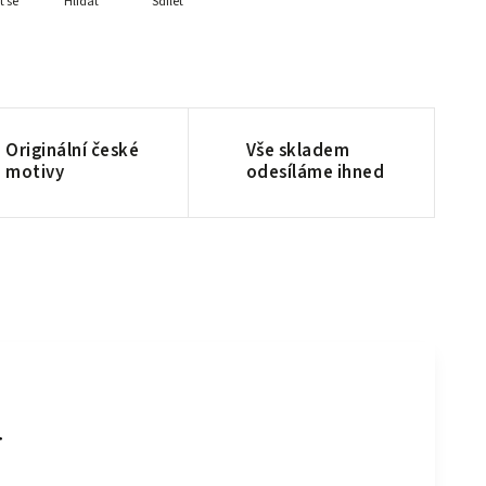
t se
Hlídat
Sdílet
Originální české
Vše skladem
motivy
odesíláme ihned
y