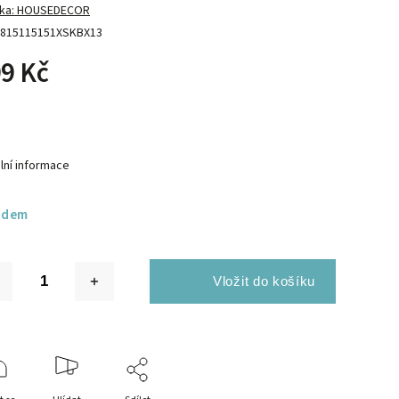
ka:
HOUSEDECOR
815115151XSKBX13
9 Kč
lní informace
adem