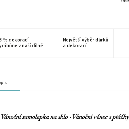
Zepta
5 % dekorací
Největší výběr dárků
yrábíme v naší dílně
a dekorací
pis
Vánoční samolepka na sklo - Vánoční věnec s ptáčk