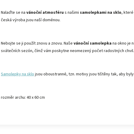
Nalaďte se na
vánoční atmosféru
s našimi
samolepkami na sklo
, kter
česká výroba jsou naší doménou.
Nebojte se ji použít znovu a znovu. Naše
vánoční samolepka
na okno je n
svátečních sezón, čímž vám poskytne neomezený počet radostných chvil.
Samolepky na sklo
jsou oboustranné, tzn. motivy jsou tištěny tak, aby byly
rozměr archu:
40 x 60 cm