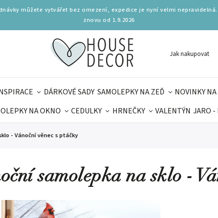
ednávky můžete vytvářet bez omezení, expedice je nyní velmi nepravidelná.
znovu od 1.9.2026
Jak nakupovat
INSPIRACE
DÁRKOVÉ SADY
SAMOLEPKY NA ZEĎ
NOVINKY NA
OLEPKY NA OKNO
CEDULKY
HRNEČKY
VALENTÝN
JARO -
OLÁ
PRO DĚTI
DOPLŇKY
PARFUMERIE
BYDLENÍ
klo - Vánoční věnec s ptáčky
MAMINEK
TIPY NA LÉTO
oční samolepka na sklo - Vá