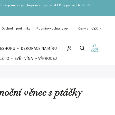
 Děkujeme za pochopení a trpělivost ! Plný provoz bude
Ceny v:
Obchodní podmínky
Podmínky ochrany osobních údajů
CZK
 ESHOPU
DEKORACE NA MÍRU
 LÉTO
SVĚT VÍNA
VÝPRODEJ
DELIKATESY
VELIKONOCE
MIKULÁŠ
noční věnec s ptáčky