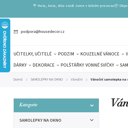
🌴 Hola, hola, léto volá! Jsme v letním provozu📦 Obj
podpora@housedecor.cz
UČITELKY, UČITELÉ
PODZIM
KOUZELNÉ VÁNOCE
DÁRKY
DEKORACE
POLŠTÁŘKY
VONNÉ SVÍČKY
SAM
SLOVENSKÉ SPECIÁLY
DÁRKOVÉ VOUCHERY
ŠKOLA V
Domů
SAMOLEPKY NA OKNO
Vánoční
Vánoční samolepka na s
/
/
/
DÁRKY KE DNI OTCŮ
DEN 
Ván
Kategorie
SAMOLEPKY NA OKNO