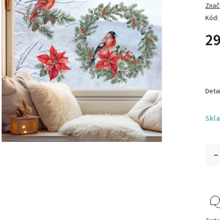
Znač
Kód:
29
Detai
Skl