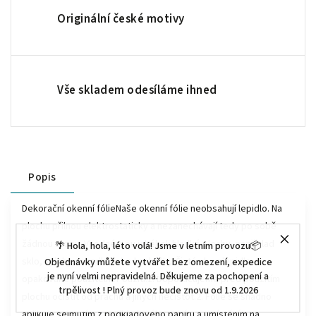
Originální české motivy
Vše skladem odesíláme ihned
Popis
Dekorační okenní fólieNaše okenní fólie neobsahují lepidlo. Na
plochu přilnou elektrostaticky a nezanechávají tedy po sobě
žádnou stopu. Vhodné jsou jakékoli hladké plochy, například
🌴 Hola, hola, léto volá! Jsme v letním provozu📦
sklo, výlohy, zrcadla nebo kachličky.Čisté - bez lepidla -
Objednávky můžete vytvářet bez omezení, expedice
je nyní velmi nepravidelná. Děkujeme za pochopení a
opakovaně použitelnéPoužití:1. Doporučujeme před použitím
trpělivost ! Plný provoz bude znovu od 1.9.2026
plochu očistit od prachu a jiných nečistot.2. Fólie se snadno
aplikuje sejmutím z podkladového papíru a umístěním na