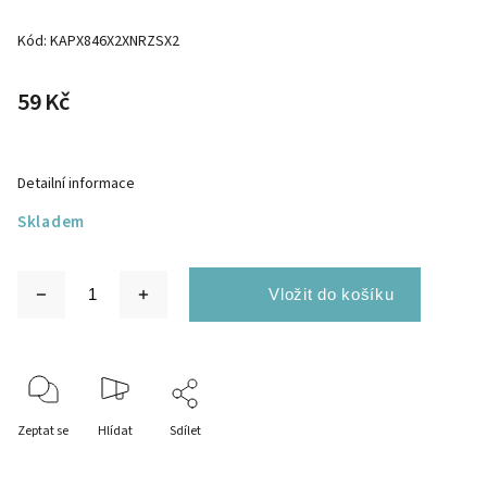
Kód:
KAPX846X2XNRZSX2
59 Kč
Detailní informace
Skladem
Zeptat se
Hlídat
Sdílet