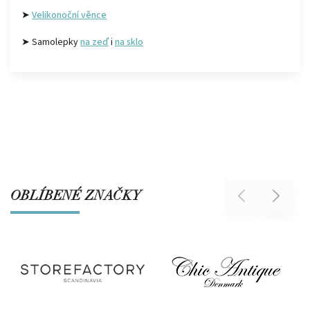
➤
Velikonoční věnce
➤ Samolepky
na zeď
i
na sklo
OBLÍBENÉ ZNAČKY
Previous
Next