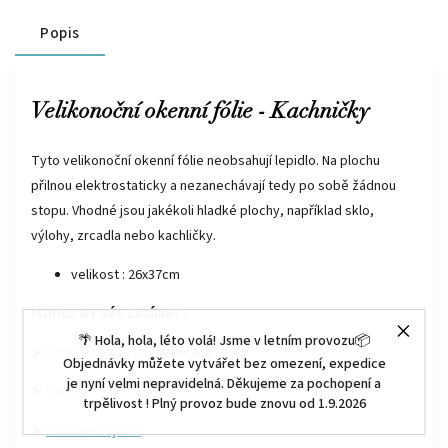
Popis
Velikonoční okenní fólie - Kachničky
Tyto velikonoční okenní fólie neobsahují lepidlo. Na plochu
přilnou elektrostaticky a nezanechávají tedy po sobě žádnou
stopu. Vhodné jsou jakékoli hladké plochy, například sklo,
výlohy, zrcadla nebo kachličky.
velikost : 26x37cm
MOHLO BY VÁS ZAJÍMAT :
🌴 Hola, hola, léto volá! Jsme v letním provozu📦
➤
Velikonoční
a
jarní
dekorace
Objednávky můžete vytvářet bez omezení, expedice
je nyní velmi nepravidelná. Děkujeme za pochopení a
➤
Vajíčka
trpělivost ! Plný provoz bude znovu od 1.9.2026
➤
Zdobení vajíček