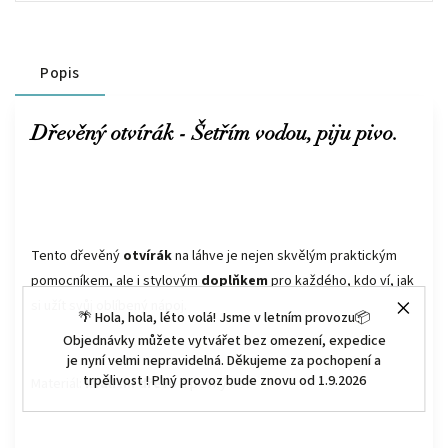
Popis
Dřevěný otvírák - Šetřím vodou, piju pivo.
Tento dřevěný
otvírák
na láhve je nejen skvělým praktickým
pomocníkem, ale i stylovým
doplňkem
pro každého, kdo ví, jak
si užít svůj oblíbený nápoj.
🌴 Hola, hola, léto volá! Jsme v letním provozu📦
Objednávky můžete vytvářet bez omezení, expedice
je nyní velmi nepravidelná. Děkujeme za pochopení a
trpělivost ! Plný provoz bude znovu od 1.9.2026
Materiál:
kvalitní dřevo
a pevný kov