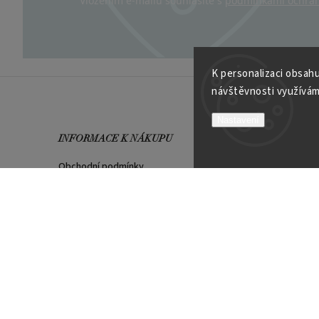
Vložením e-mailu souhlasíte s
podmínkami ochran
K personalizaci obsahu
návštěvnosti využívám
Nastavení
INFORMACE K NÁKUPU
VÍCE O
Obchodní podmínky
Kontakt
Možnosti platby
Velkoob
Reklamační řád
Soutěží
Garance spokojenosti
PLATEBNÍ METODY