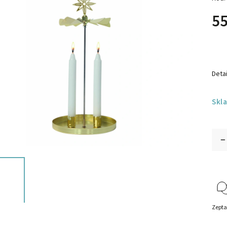
55
Detai
Skl
Zepta