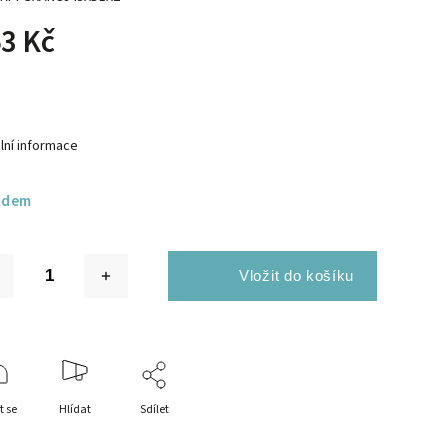
3 Kč
lní informace
adem
t se
Hlídat
Sdílet