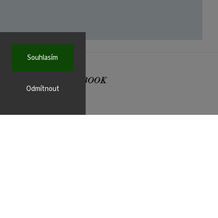
Souhlasím
FACEBOOK
Odmítnout
r.cz