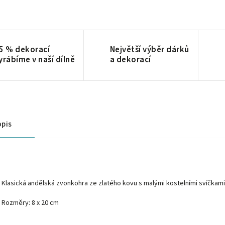
5 % dekorací
Největší výběr dárků
yrábíme v naší dílně
a dekorací
pis
Klasická andělská zvonkohra ze zlatého kovu s malými kostelními svíčkam
Rozměry: 8 x 20 cm