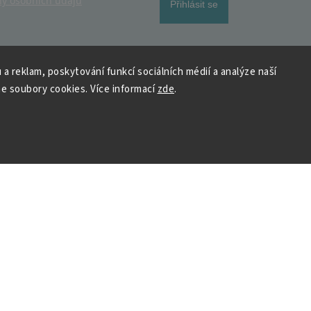
y osobních údajů
Přihlásit se
 a reklam, poskytování funkcí sociálních médií a analýze naší
e soubory cookies. Více informací
zde
.
 HOUSEDECOR
Kontakt
PO
– 9:00–11:00
ST
– 9:00–11:00
chod
me a vyhráváme
podpora@housedeco