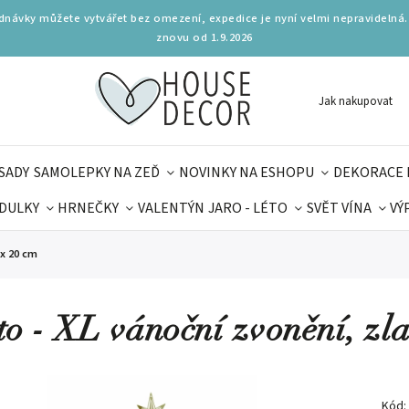
ednávky můžete vytvářet bez omezení, expedice je nyní velmi nepravidelná.
znovu od 1.9.2026
Jak nakupovat
SADY
SAMOLEPKY NA ZEĎ
NOVINKY NA ESHOPU
DEKORACE 
DULKY
HRNEČKY
VALENTÝN
JARO - LÉTO
SVĚT VÍNA
VÝ
PLŇKY
PARFUMERIE
BYDLENÍ
DELIKATESY
KOUZE
 x 20 cm
MAMINEK
TIPY NA LÉTO
to - XL vánoční zvonění, zla
Kód: