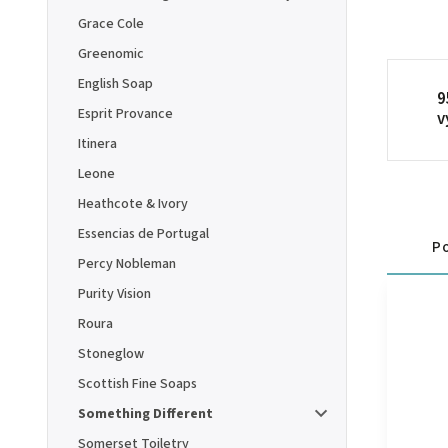
Grace Cole
Greenomic
English Soap
9
Esprit Provance
v
Itinera
Leone
Heathcote & Ivory
Essencias de Portugal
Po
Percy Nobleman
Purity Vision
Roura
Stoneglow
Scottish Fine Soaps
Something Different
Somerset Toiletry