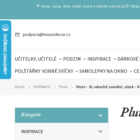
🌴 Hola, hola, léto volá! Jsme v letním provozu📦 Obj
podpora@housedecor.cz
UČITELKY, UČITELÉ
PODZIM
INSPIRACE
DÁRKOVÉ 
POLŠTÁŘKY
VONNÉ SVÍČKY
SAMOLEPKY NA OKNO
CE
DÁRKOVÉ VOUCHERY
ŠKOLA VOLÁ
PRO DĚTI
DO
Domů
INSPIRACE
Pluto
Pluto - XL vánoční zvonění, zlaté - 8
/
/
/
DÁRKY KE DNI OTCŮ
DEN 
Plu
Kategorie
INSPIRACE