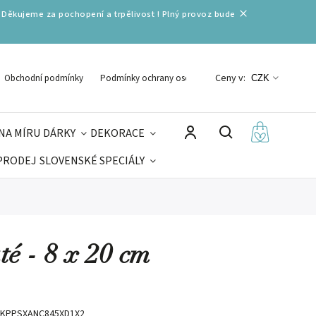
 Děkujeme za pochopení a trpělivost ! Plný provoz bude
Ceny v:
Obchodní podmínky
Podmínky ochrany osobních údajů
CZK
NA MÍRU
DÁRKY
DEKORACE
PRODEJ
SLOVENSKÉ SPECIÁLY
LNÉ VÁNOCE
VELIKONOCE
MIKULÁŠ
té - 8 x 20 cm
KPPSXANC845XD1X2