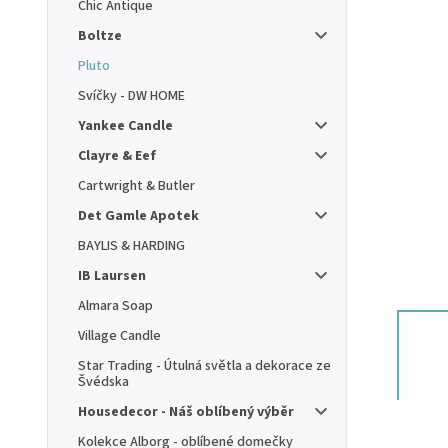
Chic Antique
Boltze
Pluto
Svíčky - DW HOME
Yankee Candle
Clayre & Eef
Cartwright & Butler
Det Gamle Apotek
BAYLIS & HARDING
IB Laursen
Almara Soap
Village Candle
Star Trading - Útulná světla a dekorace ze
Švédska
Housedecor - Náš oblíbený výběr
Kolekce Alborg - oblíbené domečky