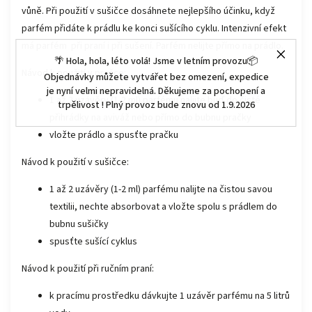
vůně. Při použití v sušičce dosáhnete nejlepšího účinku, když
parfém přidáte k prádlu ke konci sušícího cyklu. Intenzivní efekt
má parfém při praní i při sušení. Parfém nelijte přímo na prádlo.
🌴 Hola, hola, léto volá! Jsme v letním provozu📦
Návod k použití v pračce:
Objednávky můžete vytvářet bez omezení, expedice
je nyní velmi nepravidelná. Děkujeme za pochopení a
1 až 2 uzávěry (1-2 ml) parfému nalijte buď do čisté
trpělivost ! Plný provoz bude znovu od 1.9.2026
přihrádky na aviváž nebo přímo do bubnu pračky
vložte prádlo a spusťte pračku
Návod k použití v sušičce:
1 až 2 uzávěry (1-2 ml) parfému nalijte na čistou savou
textilii, nechte absorbovat a vložte spolu s prádlem do
bubnu sušičky
spusťte sušící cyklus
Návod k použití při ručním praní:
k pracímu prostředku dávkujte 1 uzávěr parfému na 5 litrů