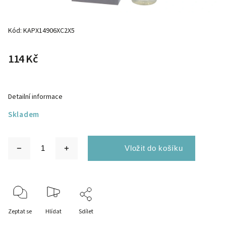
Kód:
KAPX14906XC2X5
114 Kč
Detailní informace
Skladem
Zeptat se
Hlídat
Sdílet