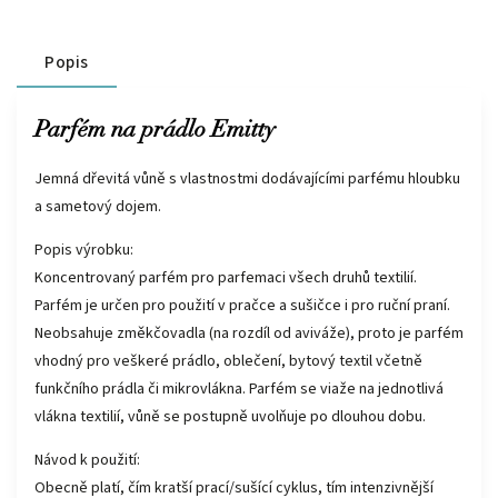
Popis
Parfém na prádlo Emitty
Jemná dřevitá vůně s vlastnostmi dodávajícími parfému hloubku
a sametový dojem.
Popis výrobku:
Koncentrovaný parfém pro parfemaci všech druhů textilií.
Parfém je určen pro použití v pračce a sušičce i pro ruční praní.
Neobsahuje změkčovadla (na rozdíl od aviváže), proto je parfém
vhodný pro veškeré prádlo, oblečení, bytový textil včetně
funkčního prádla či mikrovlákna. Parfém se viaže na jednotlivá
vlákna textilií, vůně se postupně uvolňuje po dlouhou dobu.
Návod k použití:
Obecně platí, čím kratší prací/sušící cyklus, tím intenzivnější