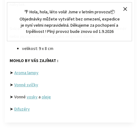
nábytek.
🌴 Hola, hola, léto volá! Jsme v letním provozu📦
Objednávky můžete vytvářet bez omezení, expedice
je nyní velmi nepravidelná. Děkujeme za pochopení a
Svícen z mléčného skla zdobený trendy listy doladí váš interiér
trpělivost ! Plný provoz bude znovu od 1.9.2026
nebo jej můžete věnovat jako originální dárek.
velikost: 9 x 8 cm
MOHLO BY VÁS ZAJÍMAT :
➤
Aroma lampy
➤
Vonné svíčky
➤ Vonné
vosky
a
oleje
➤
Difuzéry