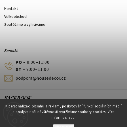
Kontakt
Velkoobchod
Soutěžíme a vyhráváme
Kontakt
PO
– 9:00–11:00
ST
– 9:00–11:00
podpora@housedecor.cz
FACEBOOK
K personalizaci obsahu a reklam, poskytování funkcí sociálních médií
a analýze naší návštěvnosti využíváme soubory cookies. Více
informací
zde
.
PLATEBNÍ METODY