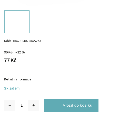
Kód:
LKIX23140228XA2X5
99 Kč
–22 %
77 Kč
Detailní informace
Skladem