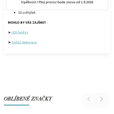
trpělivost ! Plný provoz bude znovu od 1.9.2026
délka - 100 cm
20 světýlek
MOHLO BY VÁS ZAJÍMAT
:
➤
LED řetězy
➤
Svítící dekorace
OBLÍBENÉ ZNAČKY
Previous
Next