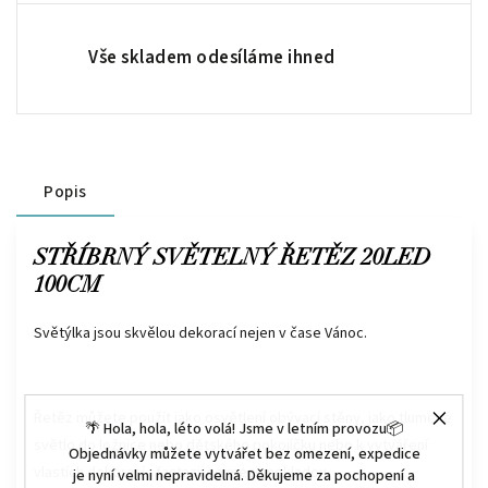
Vše skladem odesíláme ihned
Popis
STŘÍBRNÝ SVĚTELNÝ ŘETĚZ 20LED
100CM
Světýlka jsou skvělou dekorací nejen v čase Vánoc.
Řetěz můžete použít jako osvětlení obývací stěny, jako tlumené
🌴 Hola, hola, léto volá! Jsme v letním provozu📦
světlo do ložnice nebo dětského pokojíčku nebo k vytváření
Objednávky můžete vytvářet bez omezení, expedice
vlastích dekorací - fantazii se meze nekladou.
je nyní velmi nepravidelná. Děkujeme za pochopení a